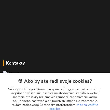
Kontakty
Zákaznícka podpora PREsmartfon.sk
+421 911 010 560
🍪 Ako by ste radi svoje cookies?
Po-Pia, 13-17 hod.
Súbory cookies používame na správne fungovanie nášho e-shopu
av prípade vášho súhlasu tiež na sledovanie štatistík o webe,
info@presmartfon.sk
meranie efektivity reklamných kampaní, zapamätanie vášho
obľúbeného nastavenia pri používaní stránok, či zobrazenie
reklám zodpovedajúcich vašim preferenciám.
Viac na využitie
cookies