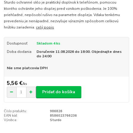
Sturdo ochranné sklo je praktický doplnok k telefónom, pomocou
ktorého ochránite jeho displej pred vznikom poškodenia. Je 100%
priehľadné, nepôsobí rušivo na parametre displeja. Vďaka tenkému
prevedeniu je nenápadné, nezvyšuje výrazným spôsobom celkovú
hrúbku zariadenia.
celý popis
Dostupnosť
Skladom 4 ks
Doba dodania
Doručenie 11.08.2026 do 18:00. Objednajte dnes
do 24:00
Nie sme platcovia DPH
5,56 €
/
ks
Pridať do košíka
Číslo produktu:
986826
EAN kód:
8586023766236
Výrobca:
Sturdo