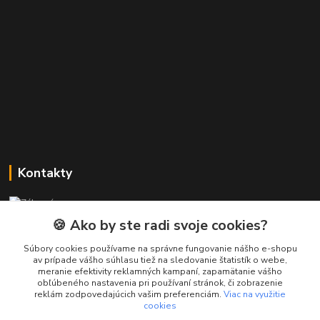
Kontakty
Zákaznícka podpora PREsmartfon.sk
+421 911 010 560
🍪 Ako by ste radi svoje cookies?
Po-Pia, 13-17 hod.
Súbory cookies používame na správne fungovanie nášho e-shopu
av prípade vášho súhlasu tiež na sledovanie štatistík o webe,
info@presmartfon.sk
meranie efektivity reklamných kampaní, zapamätanie vášho
obľúbeného nastavenia pri používaní stránok, či zobrazenie
reklám zodpovedajúcich vašim preferenciám.
Viac na využitie
cookies