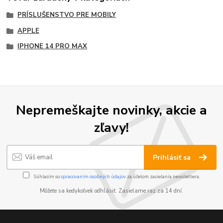
PRÍSLUŠENSTVO PRE MOBILY
APPLE
IPHONE 14 PRO MAX
Nepremeškajte novinky, akcie a
zľavy!
Prihlásiť sa
Súhlasím so
spracovaním osobných údajov
za účelom zasielania newslettera.
Môžete sa kedykoľvek odhlásiť. Zasielame raz za 14 dní.