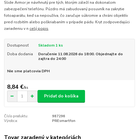
Slide Armor je návrhnutý pre tých, ktorým záleží na dokonalom
zabezpečení telefónu. Púzdro má zabudovaný posuvník na zakrytie
fotoaparátu, keď sa nepoužíva, čo zaručuje súkromie a chráni objektív
pred rozbitím alebo poškriabaním v prípade pádu. Kryt zodpovedajúci
zariadeniu v n
celý popis
Dostupnosť
Skladom 1 ks
Doba dodania
Doručenie 11.08.2026 do 18:00. Objednajte do
zajtra do 24:00
Nie sme platcovia DPH
8,84 €
/
ks
Pridať do košíka
Číslo produktu:
987296
Výrobca:
PREsmartfon
Tovar zaradený v kategóriách