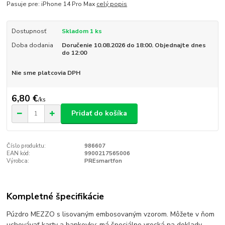
Pasuje pre: iPhone 14 Pro Max
celý popis
Dostupnosť
Skladom 1 ks
Doba dodania
Doručenie 10.08.2026 do 18:00. Objednajte dnes
do 12:00
Nie sme platcovia DPH
6,80 €
/
ks
Pridať do košíka
Číslo produktu:
986607
EAN kód:
9900217565006
Výrobca:
PREsmartfon
Kompletné špecifikácie
Púzdro MEZZO s lisovaným embosovaným vzorom. Môžete v ňom
uchovávať karty a bankovky; má špeciálne vrecká na doklady.