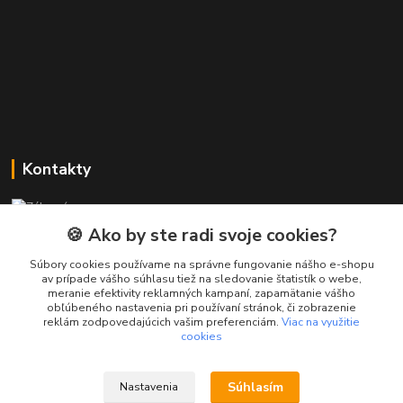
Kontakty
Zákaznícka podpora PREsmartfon.sk
+421 911 010 560
🍪 Ako by ste radi svoje cookies?
Po-Pia, 13-17 hod.
Súbory cookies používame na správne fungovanie nášho e-shopu
av prípade vášho súhlasu tiež na sledovanie štatistík o webe,
info@presmartfon.sk
meranie efektivity reklamných kampaní, zapamätanie vášho
obľúbeného nastavenia pri používaní stránok, či zobrazenie
reklám zodpovedajúcich vašim preferenciám.
Viac na využitie
cookies
Súhlasím
Nastavenia