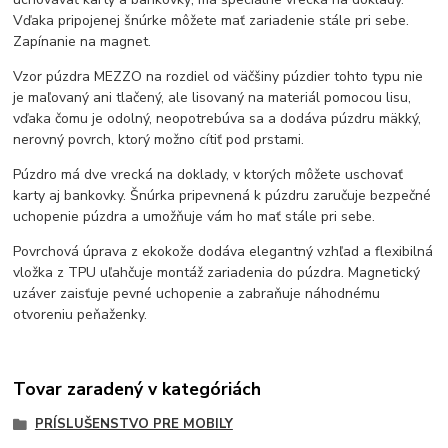
Vďaka pripojenej šnúrke môžete mať zariadenie stále pri sebe.
Zapínanie na magnet.
Vzor púzdra MEZZO na rozdiel od väčšiny púzdier tohto typu nie
je maľovaný ani tlačený, ale lisovaný na materiál pomocou lisu,
vďaka čomu je odolný, neopotrebúva sa a dodáva púzdru mäkký,
nerovný povrch, ktorý možno cítiť pod prstami.
Púzdro má dve vrecká na doklady, v ktorých môžete uschovať
karty aj bankovky. Šnúrka pripevnená k púzdru zaručuje bezpečné
uchopenie púzdra a umožňuje vám ho mať stále pri sebe.
Povrchová úprava z ekokože dodáva elegantný vzhľad a flexibilná
vložka z TPU uľahčuje montáž zariadenia do púzdra. Magnetický
uzáver zaisťuje pevné uchopenie a zabraňuje náhodnému
otvoreniu peňaženky.
Tovar zaradený v kategóriách
PRÍSLUŠENSTVO PRE MOBILY