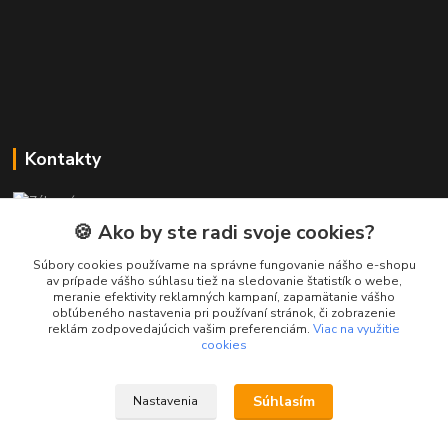
Kontakty
Zákaznícka podpora PREsmartfon.sk
+421 911 010 560
🍪 Ako by ste radi svoje cookies?
Po-Pia, 13-17 hod.
Súbory cookies používame na správne fungovanie nášho e-shopu
av prípade vášho súhlasu tiež na sledovanie štatistík o webe,
info@presmartfon.sk
meranie efektivity reklamných kampaní, zapamätanie vášho
obľúbeného nastavenia pri používaní stránok, či zobrazenie
reklám zodpovedajúcich vašim preferenciám.
Viac na využitie
cookies
Súhlasím
Nastavenia
PREsmartfon.sk