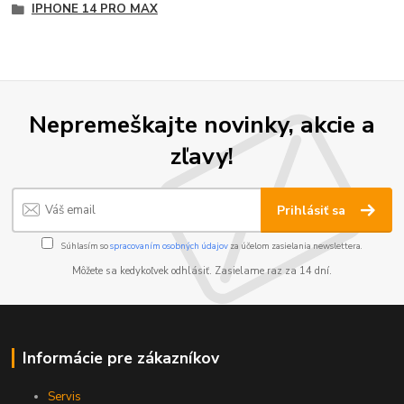
IPHONE 14 PRO MAX
Nepremeškajte novinky, akcie a
zľavy!
Prihlásiť sa
Súhlasím so
spracovaním osobných údajov
za účelom zasielania newslettera.
Môžete sa kedykoľvek odhlásiť. Zasielame raz za 14 dní.
Informácie pre zákazníkov
Servis