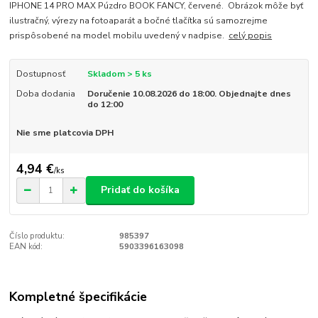
IPHONE 14 PRO MAX Púzdro BOOK FANCY, červené. Obrázok môže byť
ilustračný, výrezy na fotoaparát a bočné tlačítka sú samozrejme
prispôsobené na model mobilu uvedený v nadpise.
celý popis
Dostupnosť
Skladom > 5 ks
Doba dodania
Doručenie 10.08.2026 do 18:00. Objednajte dnes
do 12:00
Nie sme platcovia DPH
4,94 €
/
ks
Pridať do košíka
Číslo produktu:
985397
EAN kód:
5903396163098
Kompletné špecifikácie