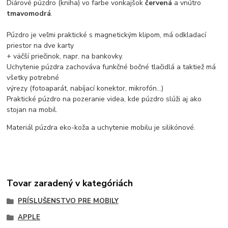
Diárové púzdro (kniha) vo farbe vonkajšok
červená
a vnútro
tmavomodrá
.
Púzdro je veľmi praktické s magnetickým klipom, má odkladací
priestor na dve karty
+ väčší priečinok, napr. na bankovky.
Uchytenie púzdra zachováva funkčné bočné tlačidlá a taktiež má
všetky potrebné
výrezy (fotoaparát, nabíjací konektor, mikrofón...)
Praktické púzdro na pozeranie videa, kde púzdro slúži aj ako
stojan na mobil.
Materiál púzdra eko-koža a uchytenie mobilu je silikónové.
Tovar zaradený v kategóriách
PRÍSLUŠENSTVO PRE MOBILY
APPLE