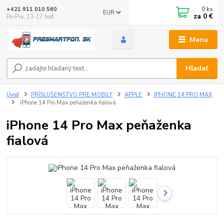
0
ks
+421 911 010 560
EUR
za
0 €
Po-Pia, 13-17 hod.
Menu
Hľadať
Úvod
PRÍSLUŠENSTVO PRE MOBILY
APPLE
IPHONE 14 PRO MAX
iPhone 14 Pro Max peňaženka fialová
iPhone 14 Pro Max peňaženka
fialová