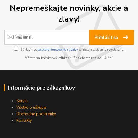
Nepremeškajte novinky, akcie a
zľavy!
Prihlásiť sa
Súhlasím so
spracovaním osobných údajov
za účelom zasielania newslettera.
Môžete sa kedykoľvek odhlásiť. Zasielame raz za 14 dní.
Informácie pre zákazníkov
Servis
Všetko o nákupe
Obchodné podmienky
Kontakty