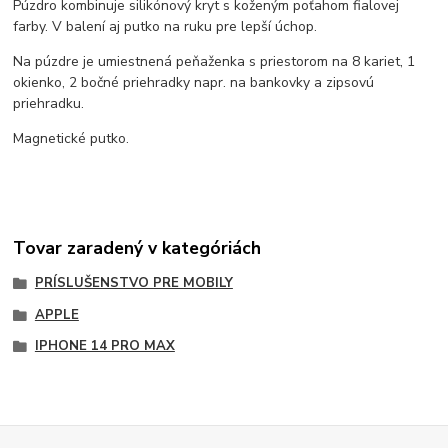
Púzdro kombinuje silikónový kryt s koženým poťahom fialovej
farby. V balení aj putko na ruku pre lepší úchop.
Na púzdre je umiestnená peňaženka s priestorom na 8 kariet, 1
okienko, 2 bočné priehradky napr. na bankovky a zipsovú
priehradku.
Magnetické putko.
Tovar zaradený v kategóriách
PRÍSLUŠENSTVO PRE MOBILY
APPLE
IPHONE 14 PRO MAX