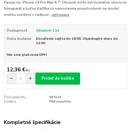
Pasuje na: iPhone 14 Pro Max 6,7" Obrázok môže byť ilustračný, výrezy na
fotoaparát a bočné tlačítka sú samozrejme prispôsobené na model
mobilu uvedený v nadpise.
celý popis
Dostupnosť
Skladom 1 ks
Doba dodania
Doručenie zajtra do 18:00. Objednajte dnes do
12:00
Nie sme platcovia DPH
12,36 €
/
ks
Pridať do košíka
Číslo produktu:
987024
Výrobca:
PREsmartfon
Kompletné špecifikácie