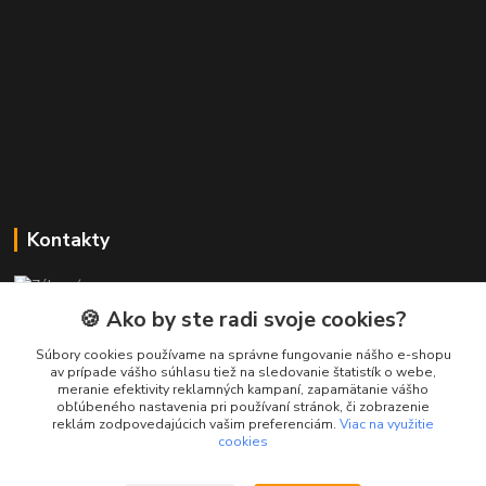
Kontakty
Zákaznícka podpora PREsmartfon.sk
+421 911 010 560
🍪 Ako by ste radi svoje cookies?
Po-Pia, 13-17 hod.
Súbory cookies používame na správne fungovanie nášho e-shopu
av prípade vášho súhlasu tiež na sledovanie štatistík o webe,
info@presmartfon.sk
meranie efektivity reklamných kampaní, zapamätanie vášho
obľúbeného nastavenia pri používaní stránok, či zobrazenie
reklám zodpovedajúcich vašim preferenciám.
Viac na využitie
cookies