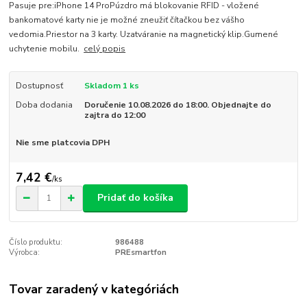
Pasuje pre:iPhone 14 ProPúzdro má blokovanie RFID - vložené
bankomatové karty nie je možné zneužiť čítačkou bez vášho
vedomia.Priestor na 3 karty. Uzatváranie na magnetický klip.Gumené
uchytenie mobilu.
celý popis
Dostupnosť
Skladom 1 ks
Doba dodania
Doručenie 10.08.2026 do 18:00. Objednajte do
zajtra do 12:00
Nie sme platcovia DPH
7,42 €
/
ks
Pridať do košíka
Číslo produktu:
986488
Výrobca:
PREsmartfon
Tovar zaradený v kategóriách