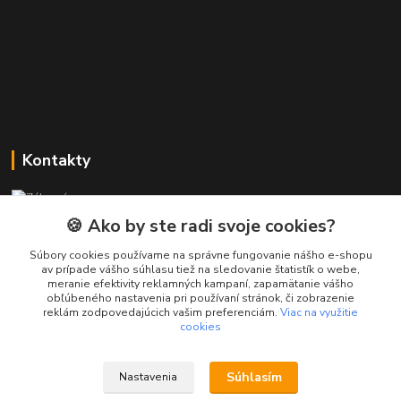
Kontakty
Zákaznícka podpora PREsmartfon.sk
+421 911 010 560
🍪 Ako by ste radi svoje cookies?
Po-Pia, 13-17 hod.
Súbory cookies používame na správne fungovanie nášho e-shopu
av prípade vášho súhlasu tiež na sledovanie štatistík o webe,
info@presmartfon.sk
meranie efektivity reklamných kampaní, zapamätanie vášho
obľúbeného nastavenia pri používaní stránok, či zobrazenie
reklám zodpovedajúcich vašim preferenciám.
Viac na využitie
cookies
Súhlasím
Nastavenia