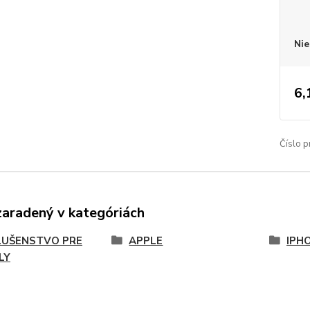
Nie
6,
Číslo p
zaradený v kategóriách
LUŠENSTVO PRE
APPLE
IPH
LY