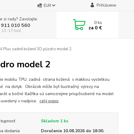
Prihlásenie
EUR
e si rady? Zavolajte.
0
ks
 911 010 560
za
0 €
, 13-17 hod.
4 Plus zadné kožené 3D púzdro model 2
zdro model 2
ie mobilu TPU, zadná strana kožená s mäkkou vystelkou.
né na dotyk. Obrázok môže byť ilustračný, výrezy na
arát a bočné tlačítka sú samozrejme prispôsobené na model
 uvedený v nadpise.
celý popis
tupnosť
Skladom 1 ks
a dodania
Doručenie 10.08.2026 do 18:00.