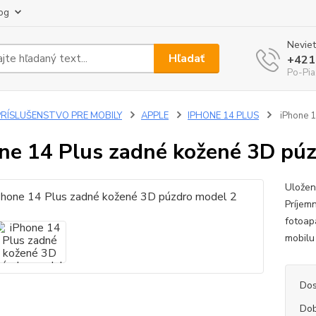
og
Neviet
Hľadať
+421
Po-Pia
PRÍSLUŠENSTVO PRE MOBILY
APPLE
IPHONE 14 PLUS
iPhone 1
ne 14 Plus zadné kožené 3D pú
Uložen
Príjem
fotoap
mobilu
Dos
Dob