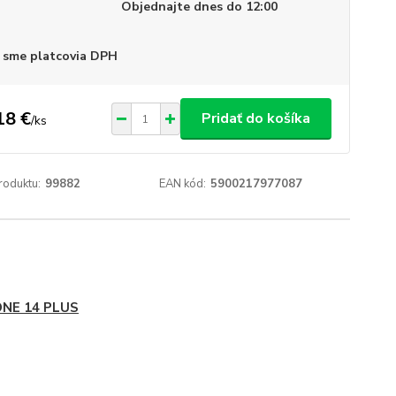
Objednajte dnes do 12:00
 sme platcovia DPH
18 €
Pridať do košíka
/
ks
roduktu:
99882
EAN kód:
5900217977087
ONE 14 PLUS