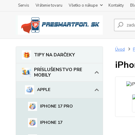
Servis
Vrátenie tovaru
Všetko o nákupe
Kontakty
Bl
Úvod
TIPY NA DARČEKY
iPho
PRÍSLUŠENSTVO PRE
MOBILY
APPLE
IPHONE 17 PRO
IPHONE 17