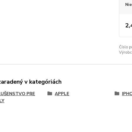
Nie
2,
Číslo p
Výrobc
zaradený v kategóriách
LUŠENSTVO PRE
APPLE
IPH
LY