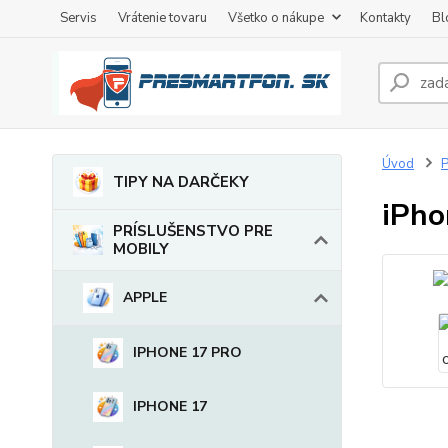
Servis
Vrátenie tovaru
Všetko o nákupe
Kontakty
Bl
Úvod
TIPY NA DARČEKY
iPho
PRÍSLUŠENSTVO PRE
MOBILY
APPLE
IPHONE 17 PRO
IPHONE 17