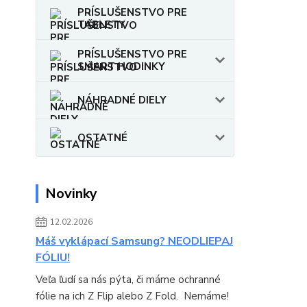
PRÍSLUŠENSTVO PRE
TABLETY
PRÍSLUŠENSTVO PRE
SMART HODINKY
NÁHRADNÉ DIELY
OSTATNÉ
Novinky
12.02.2026
Máš vyklápací Samsung? NEODLIEPAJ
FÓLIU!
Veľa ľudí sa nás pýta, či máme ochranné
fólie na ich Z Flip alebo Z Fold. Nemáme!