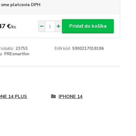
 sme platcovia DPH
47 €
Pridať do košíka
/
ks
roduktu:
23753
EAN kód:
5900217018186
a:
PREsmartfon
ONE 14 PLUS
IPHONE 14