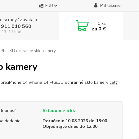
Prihlásenie
EUR
e si rady? Zavolajte.
0
ks
 911 010 560
za
0 €
, 13-17 hod.
 Plus 3D ochranné sklo kamery
lo kamery
 pre:iPhone 14 iPhone 14 Plus3D ochranné sklo kamery
celý
tupnosť
Skladom > 5 ks
a dodania
Doručenie 10.08.2026 do 18:00.
Objednajte dnes do 12:00