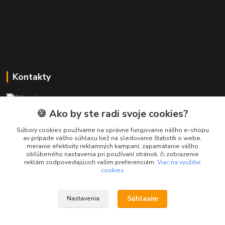
Kontakty
Zákaznícka podpora PREsmartfon.sk
+421 911 010 560
🍪 Ako by ste radi svoje cookies?
Po-Pia, 13-17 hod.
Súbory cookies používame na správne fungovanie nášho e-shopu
av prípade vášho súhlasu tiež na sledovanie štatistík o webe,
info@presmartfon.sk
meranie efektivity reklamných kampaní, zapamätanie vášho
obľúbeného nastavenia pri používaní stránok, či zobrazenie
reklám zodpovedajúcich vašim preferenciám.
Viac na využitie
cookies
Súhlasím
Nastavenia
PREsmartfon.sk
Vytvorené na
Eshop-rychlo.sk