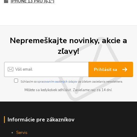
IPHONE 13 PRO (6,1")
Nepremeškajte novinky, akcie a
zľavy!
Prihlásiť sa
Súhlasím so
spracovaním osobných údajov
za účelom zasielania newslettera.
Môžete sa kedykoľvek odhlásiť. Zasielame raz za 14 dní.
Informácie pre zákazníkov
Servis