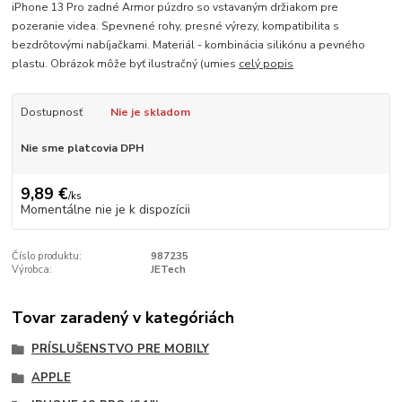
iPhone 13 Pro zadné Armor púzdro so vstavaným držiakom pre
pozeranie videa. Spevnené rohy, presné výrezy, kompatibilita s
bezdrôtovými nabíjačkami. Materiál - kombinácia silikónu a pevného
plastu. Obrázok môže byť ilustračný (umies
celý popis
Dostupnosť
Nie je skladom
Nie sme platcovia DPH
9,89 €
/
ks
Momentálne nie je k dispozícii
Číslo produktu:
987235
Výrobca:
JETech
Tovar zaradený v kategóriách
PRÍSLUŠENSTVO PRE MOBILY
APPLE