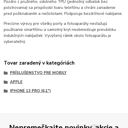
Púzdro z pružného, ​​odolného TPU (jednotný odliatok bez
polstrovania) sa prispôsobí tvaru telefónu a chráni zariadenie
pred poškriabaním a nečistotami. Podporuje bezdrôtové nabíjanie.
Precízne výrezy pre všetky porty a fotoaparáty nesťažujú
používanie smartfónu a samotný kryt neobmedzuje prevádzku
indukčných nabíjačiek. Vyvýšený rámik okolo fotoaparátu je
vyberateľný.
Tovar zaradený v kategóriách
PRÍSLUŠENSTVO PRE MOBILY
APPLE
IPHONE 13 PRO (6,1")
Nepremeškajte novinky, akcie a