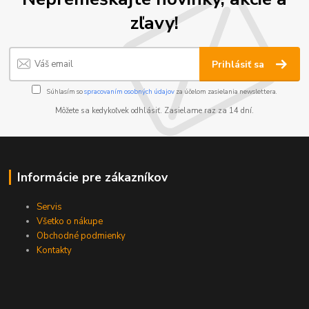
zľavy!
Prihlásiť sa
Súhlasím so
spracovaním osobných údajov
za účelom zasielania newslettera.
Môžete sa kedykoľvek odhlásiť. Zasielame raz za 14 dní.
Informácie pre zákazníkov
Servis
Všetko o nákupe
Obchodné podmienky
Kontakty