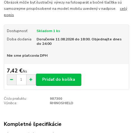
Obrázok môže byť ilustračný, výrezy na fotoaparát a bočné tlačítka sú
samozrejme prispôsobené na model mobilu uvedený v nadpise.
celý
popis
Dostupnosť
Skladom 1 ks
Doba dodania
Doručenie 11.08.2026 do 18:00. Objednajte dnes
do 24:00
Nie sme platcovia DPH
7,42 €
/
ks
Pridať do košíka
Číslo produktu:
987300
Výrobca:
RHINOSHIELD
Kompletné špecifikácie