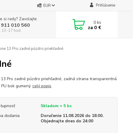
Prihlásenie
EUR
e si rady? Zavolajte.
0
ks
 911 010 560
za
0 €
, 13-17 hod.
one 13 Pro zadné púzdro priehľadné
dné
 13 Pro zadné púzdro priehľadné, zadná strana transparentná
 PU bok gumený.
celý popis
tupnosť
Skladom > 5 ks
a dodania
Doručenie 11.08.2026 do 18:00.
Objednajte dnes do 24:00