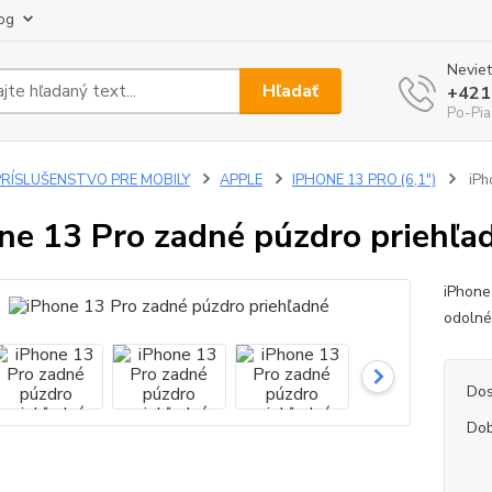
og
Neviet
Hľadať
+421
Po-Pia
PRÍSLUŠENSTVO PRE MOBILY
APPLE
IPHONE 13 PRO (6,1")
iPh
ne 13 Pro zadné púzdro priehľa
iPhone
odolné
Dos
Dob