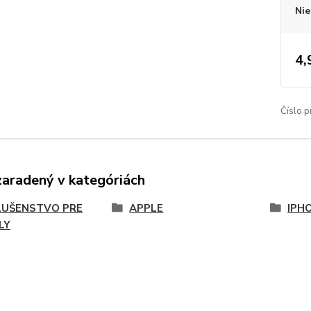
Nie
4,
Číslo p
zaradený v kategóriách
LUŠENSTVO PRE
APPLE
IPHO
LY