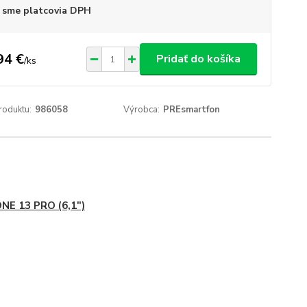
 sme platcovia DPH
94 €
Pridať do košíka
/
ks
roduktu:
986058
Výrobca:
PREsmartfon
NE 13 PRO (6,1")