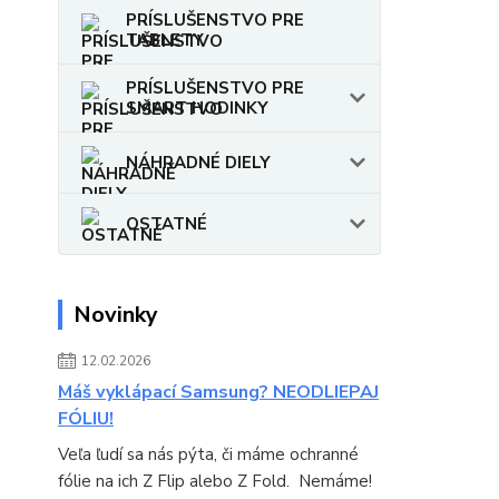
PRÍSLUŠENSTVO PRE
TABLETY
PRÍSLUŠENSTVO PRE
SMART HODINKY
NÁHRADNÉ DIELY
OSTATNÉ
Novinky
12.02.2026
Máš vyklápací Samsung? NEODLIEPAJ
FÓLIU!
Veľa ľudí sa nás pýta, či máme ochranné
fólie na ich Z Flip alebo Z Fold. Nemáme!