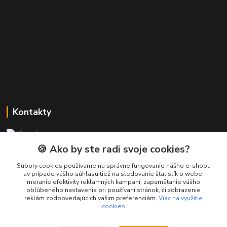
Kontakty
Zákaznícka podpora PREsmartfon.sk
+421 911 010 560
🍪 Ako by ste radi svoje cookies?
Po-Pia, 13-17 hod.
Súbory cookies používame na správne fungovanie nášho e-shopu
av prípade vášho súhlasu tiež na sledovanie štatistík o webe,
info@presmartfon.sk
meranie efektivity reklamných kampaní, zapamätanie vášho
obľúbeného nastavenia pri používaní stránok, či zobrazenie
reklám zodpovedajúcich vašim preferenciám.
Viac na využitie
cookies