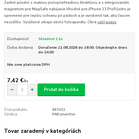
Zadné púzdro s matnou polopriehľadnou štruktúrou a s integrovaným
magnetom pre MagSafe nabíjanie.Vhodné pre:iPhone 13 ProPúzdro je
spevnené pre lepšiu ochranu pri pádoch a je vyrobené tak, aby časom
nezožltlo. Vyvýšené okraje okolo fotoaparátu. Obrá
celý popis
Dostupnosť
Skladom 1 ks
Doba dodania
Doručenie 11.08.2026 do 18:00. Objednajte dnes
do 24:00
Nie sme platcovia DPH
7,42 €
/
ks
Pridať do košíka
Číslo produktu:
987432
Výrobca:
PREsmartfon
Tovar zaradený v kategóriách