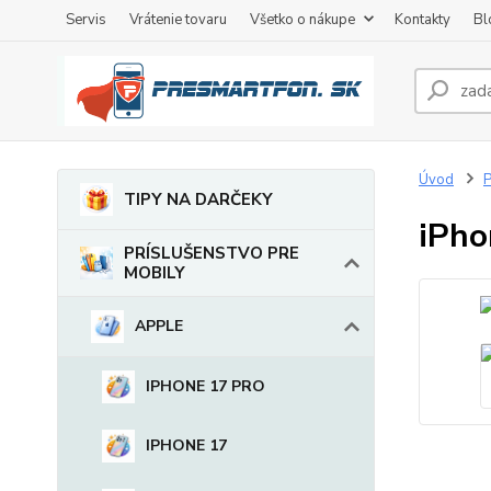
Servis
Vrátenie tovaru
Všetko o nákupe
Kontakty
Bl
Úvod
TIPY NA DARČEKY
iPho
PRÍSLUŠENSTVO PRE
MOBILY
APPLE
IPHONE 17 PRO
IPHONE 17