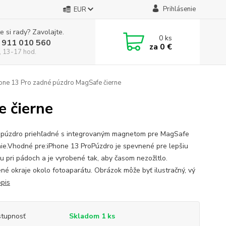
Prihlásenie
EUR
e si rady? Zavolajte.
0
ks
 911 010 560
za
0 €
, 13-17 hod.
one 13 Pro zadné púzdro MagSafe čierne
 čierne
púzdro priehľadné s integrovaným magnetom pre MagSafe
nie.Vhodné pre:iPhone 13 ProPúzdro je spevnené pre lepšiu
u pri pádoch a je vyrobené tak, aby časom nezožltlo.
né okraje okolo fotoaparátu. Obrázok môže byť ilustračný, vý
opis
tupnosť
Skladom 1 ks