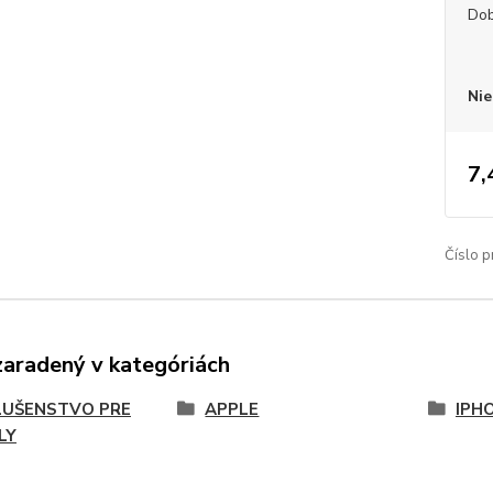
Dob
Nie
7,
Číslo p
zaradený v kategóriách
LUŠENSTVO PRE
APPLE
IPHO
LY