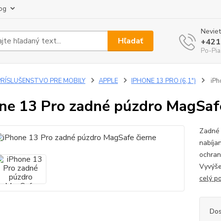
og
Neviet
Hľadať
+421
Po-Pia
PRÍSLUŠENSTVO PRE MOBILY
APPLE
IPHONE 13 PRO (6,1")
iPh
ne 13 Pro zadné púzdro MagSafe
Zadné 
nabíja
ochran
Vyvýše
celý p
Dos