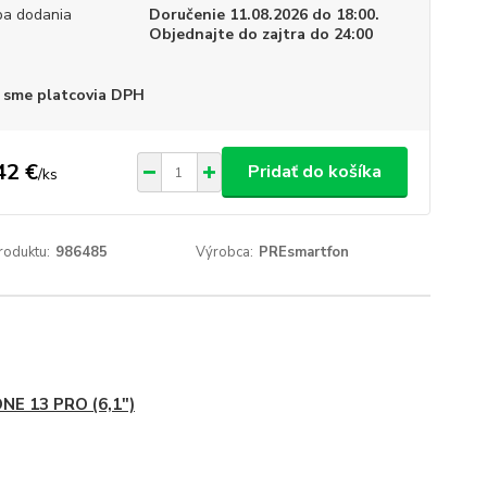
a dodania
Doručenie 11.08.2026 do 18:00.
Objednajte do zajtra do 24:00
 sme platcovia DPH
42 €
Pridať do košíka
/
ks
roduktu:
986485
Výrobca:
PREsmartfon
NE 13 PRO (6,1")