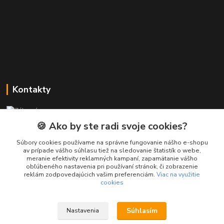
Kontakty
Zákaznícka podpora PREsmartfon.sk
+421 911 010 560
🍪 Ako by ste radi svoje cookies?
Po-Pia, 13-17 hod.
Súbory cookies používame na správne fungovanie nášho e-shopu
av prípade vášho súhlasu tiež na sledovanie štatistík o webe,
info@presmartfon.sk
meranie efektivity reklamných kampaní, zapamätanie vášho
obľúbeného nastavenia pri používaní stránok, či zobrazenie
reklám zodpovedajúcich vašim preferenciám.
Viac na využitie
cookies
Súhlasím
Nastavenia