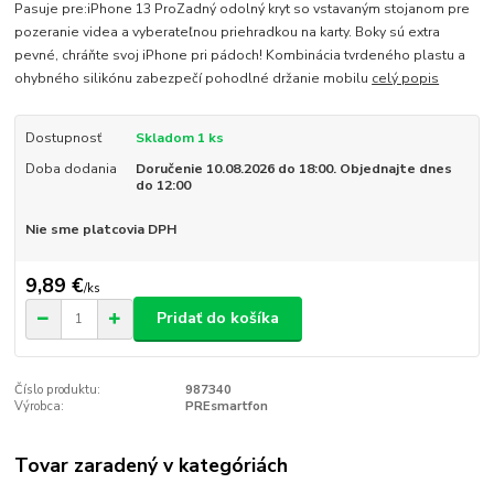
Pasuje pre:iPhone 13 ProZadný odolný kryt so vstavaným stojanom pre
pozeranie videa a vyberateľnou priehradkou na karty. Boky sú extra
pevné, chráňte svoj iPhone pri pádoch! Kombinácia tvrdeného plastu a
ohybného silikónu zabezpečí pohodlné držanie mobilu
celý popis
Dostupnosť
Skladom 1 ks
Doba dodania
Doručenie 10.08.2026 do 18:00. Objednajte dnes
do 12:00
Nie sme platcovia DPH
9,89 €
/
ks
Pridať do košíka
Číslo produktu:
987340
Výrobca:
PREsmartfon
Tovar zaradený v kategóriách