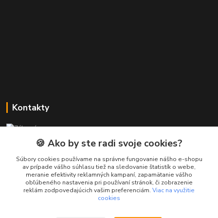
Kontakty
Zákaznícka podpora PREsmartfon.sk
+421 911 010 560
🍪 Ako by ste radi svoje cookies?
Po-Pia, 13-17 hod.
Súbory cookies používame na správne fungovanie nášho e-shopu
av prípade vášho súhlasu tiež na sledovanie štatistík o webe,
info@presmartfon.sk
meranie efektivity reklamných kampaní, zapamätanie vášho
obľúbeného nastavenia pri používaní stránok, či zobrazenie
reklám zodpovedajúcich vašim preferenciám.
Viac na využitie
cookies