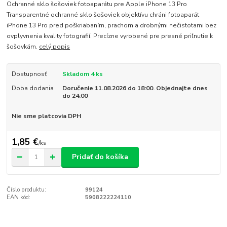
Ochranné sklo šošoviek fotoaparátu pre Apple iPhone 13 Pro
Transparentné ochranné sklo šošoviek objektívu chráni fotoaparát
iPhone 13 Pro pred poškriabaním, prachom a drobnými nečistotami bez
ovplyvnenia kvality fotografií. Precízne vyrobené pre presné priľnutie k
šošovkám.
celý popis
Dostupnosť
Skladom 4 ks
Doba dodania
Doručenie 11.08.2026 do 18:00. Objednajte dnes
do 24:00
Nie sme platcovia DPH
1,85 €
/
ks
Pridať do košíka
Číslo produktu:
99124
EAN kód:
5908222224110