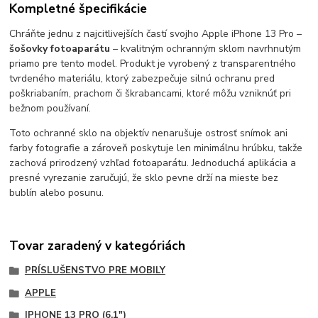
Kompletné špecifikácie
Chráňte jednu z najcitlivejších častí svojho Apple iPhone 13 Pro –
šošovky fotoaparátu
– kvalitným ochranným sklom navrhnutým
priamo pre tento model. Produkt je vyrobený z transparentného
tvrdeného materiálu, ktorý zabezpečuje silnú ochranu pred
poškriabaním, prachom či škrabancami, ktoré môžu vzniknúť pri
bežnom používaní.
Toto ochranné sklo na objektív nenarušuje ostrosť snímok ani
farby fotografie a zároveň poskytuje len minimálnu hrúbku, takže
zachová prirodzený vzhľad fotoaparátu. Jednoduchá aplikácia a
presné vyrezanie zaručujú, že sklo pevne drží na mieste bez
bublín alebo posunu.
Tovar zaradený v kategóriách
PRÍSLUŠENSTVO PRE MOBILY
APPLE
IPHONE 13 PRO (6,1")