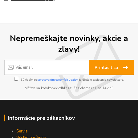
Nepremeškajte novinky, akcie a
zľavy!
Prihlásiť sa
Súhlasím so
spracovaním osobných údajov
za účelom zasielania newslettera.
Môžete sa kedykoľvek odhlásiť. Zasielame raz za 14 dní.
Informácie pre zákazníkov
Servis
Všetko o nákupe