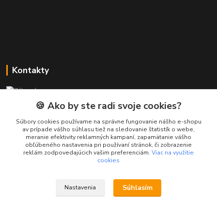
Kontakty
Zákaznícka podpora PREsmartfon.sk
+421 911 010 560
🍪 Ako by ste radi svoje cookies?
Po-Pia, 13-17 hod.
Súbory cookies používame na správne fungovanie nášho e-shopu
av prípade vášho súhlasu tiež na sledovanie štatistík o webe,
info@presmartfon.sk
meranie efektivity reklamných kampaní, zapamätanie vášho
obľúbeného nastavenia pri používaní stránok, či zobrazenie
reklám zodpovedajúcich vašim preferenciám.
Viac na využitie
cookies
Súhlasím
Nastavenia
PREsmartfon.sk
Vytvorené na
Eshop-rychlo.sk