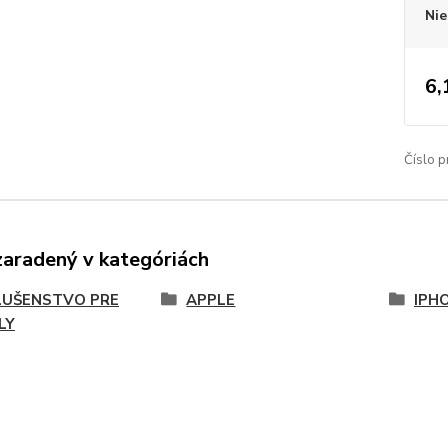
Nie
6,
Číslo p
zaradený v kategóriách
LUŠENSTVO PRE
APPLE
IPHO
LY