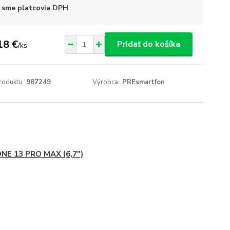
 sme platcovia DPH
18 €
Pridať do košíka
/
ks
roduktu:
987249
Výrobca:
PREsmartfon
NE 13 PRO MAX (6,7")