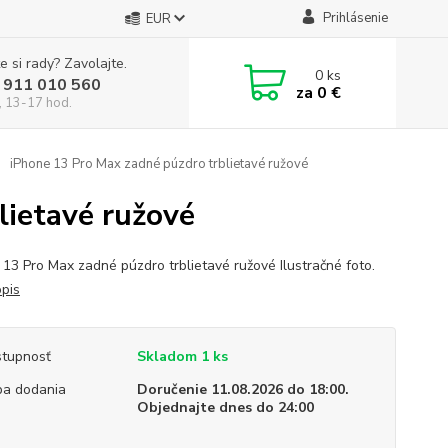
Prihlásenie
EUR
e si rady? Zavolajte.
0
ks
 911 010 560
za
0 €
, 13-17 hod.
iPhone 13 Pro Max zadné púzdro trblietavé ružové
lietavé ružové
 13 Pro Max zadné púzdro trblietavé ružové Ilustračné foto.
opis
tupnosť
Skladom 1 ks
a dodania
Doručenie 11.08.2026 do 18:00.
Objednajte dnes do 24:00