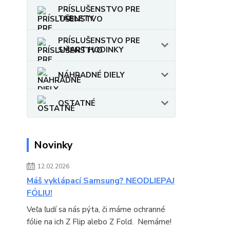
PRÍSLUŠENSTVO PRE
TABLETY
PRÍSLUŠENSTVO PRE
SMART HODINKY
NÁHRADNÉ DIELY
OSTATNÉ
Novinky
12.02.2026
Máš vyklápací Samsung? NEODLIEPAJ
FÓLIU!
Veľa ľudí sa nás pýta, či máme ochranné
fólie na ich Z Flip alebo Z Fold. Nemáme!