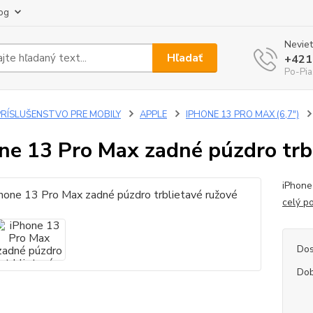
og
Neviet
Hľadať
+421
Po-Pia
PRÍSLUŠENSTVO PRE MOBILY
APPLE
IPHONE 13 PRO MAX (6,7")
ne 13 Pro Max zadné púzdro trb
iPhone
celý p
Dos
Dob