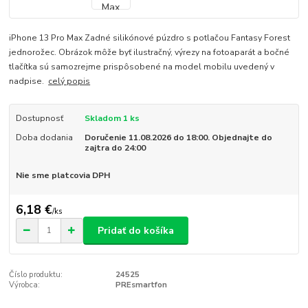
iPhone 13 Pro Max Zadné silikónové púzdro s potlačou Fantasy Forest
jednorožec. Obrázok môže byť ilustračný, výrezy na fotoaparát a bočné
tlačítka sú samozrejme prispôsobené na model mobilu uvedený v
nadpise.
celý popis
Dostupnosť
Skladom 1 ks
Doba dodania
Doručenie 11.08.2026 do 18:00. Objednajte do
zajtra do 24:00
Nie sme platcovia DPH
6,18 €
/
ks
Pridať do košíka
Číslo produktu:
24525
Výrobca:
PREsmartfon