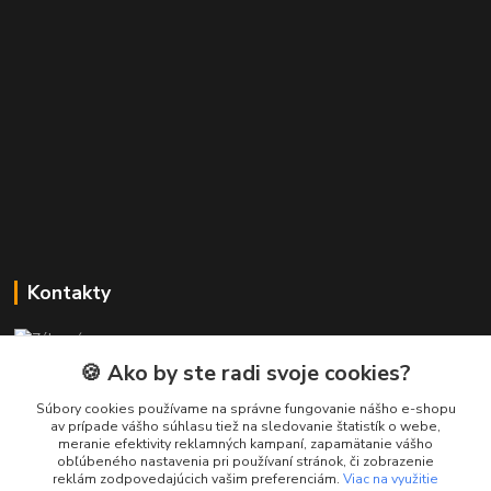
Kontakty
Zákaznícka podpora PREsmartfon.sk
+421 911 010 560
🍪 Ako by ste radi svoje cookies?
Po-Pia, 13-17 hod.
Súbory cookies používame na správne fungovanie nášho e-shopu
av prípade vášho súhlasu tiež na sledovanie štatistík o webe,
info@presmartfon.sk
meranie efektivity reklamných kampaní, zapamätanie vášho
obľúbeného nastavenia pri používaní stránok, či zobrazenie
reklám zodpovedajúcich vašim preferenciám.
Viac na využitie