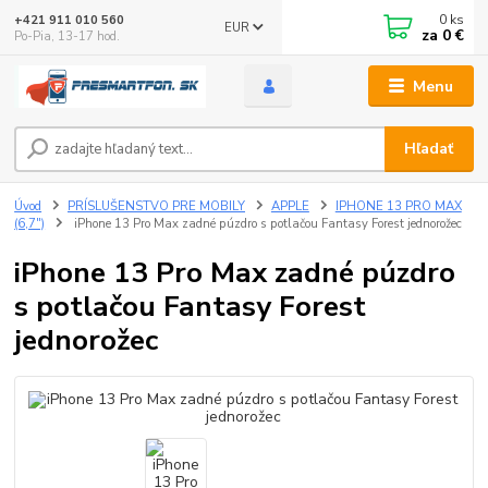
0
ks
+421 911 010 560
EUR
za
0 €
Po-Pia, 13-17 hod.
Menu
Hľadať
Úvod
PRÍSLUŠENSTVO PRE MOBILY
APPLE
IPHONE 13 PRO MAX
(6,7")
iPhone 13 Pro Max zadné púzdro s potlačou Fantasy Forest jednorožec
iPhone 13 Pro Max zadné púzdro
s potlačou Fantasy Forest
jednorožec