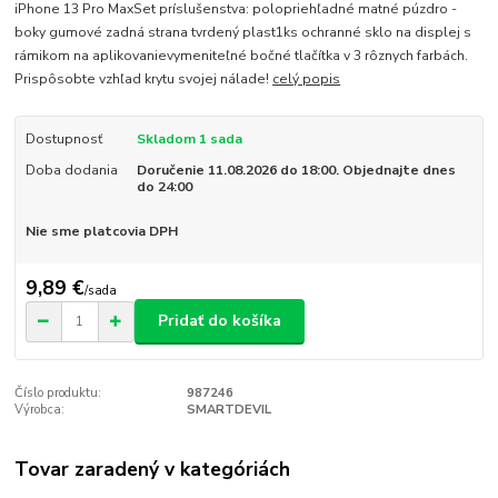
iPhone 13 Pro MaxSet príslušenstva: polopriehľadné matné púzdro -
boky gumové zadná strana tvrdený plast1ks ochranné sklo na displej s
rámikom na aplikovanievymeniteľné bočné tlačítka v 3 rôznych farbách.
Prispôsobte vzhľad krytu svojej nálade!
celý popis
Dostupnosť
Skladom 1 sada
Doba dodania
Doručenie 11.08.2026 do 18:00. Objednajte dnes
do 24:00
Nie sme platcovia DPH
9,89 €
/
sada
Pridať do košíka
Číslo produktu:
987246
Výrobca:
SMARTDEVIL
Tovar zaradený v kategóriách