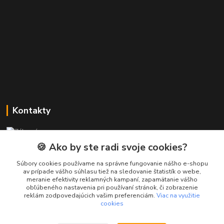
Kontakty
Zákaznícka podpora PREsmartfon.sk
+421 911 010 560
🍪 Ako by ste radi svoje cookies?
Po-Pia, 13-17 hod.
Súbory cookies používame na správne fungovanie nášho e-shopu
av prípade vášho súhlasu tiež na sledovanie štatistík o webe,
info@presmartfon.sk
meranie efektivity reklamných kampaní, zapamätanie vášho
obľúbeného nastavenia pri používaní stránok, či zobrazenie
reklám zodpovedajúcich vašim preferenciám.
Viac na využitie
cookies