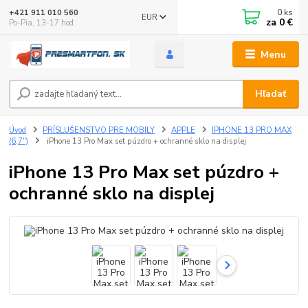
0
ks
+421 911 010 560
EUR
za
0 €
Po-Pia, 13-17 hod.
Menu
Hľadať
Úvod
PRÍSLUŠENSTVO PRE MOBILY
APPLE
IPHONE 13 PRO MAX
(6,7")
iPhone 13 Pro Max set púzdro + ochranné sklo na displej
iPhone 13 Pro Max set púzdro +
ochranné sklo na displej