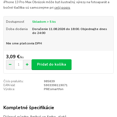
iPhone 13 Pro Max Obrázok môže byť ilustračný, výrezy na fotoaparát a
bočné tlačítka sú samozrejme pri
celý popis
Dostupnosť
Skladom > 5 ks
Doba dodania
Doručenie 11.08.2026 do 18:00. Objednajte dnes
do 24:00
Nie sme platcovia DPH
3,09 €
/
ks
Pridať do košíka
Číslo produktu:
985639
EAN kód:
5903396119071
Výrobca:
PREsmartfon
Kompletné špecifikácie
Diárové púzdro (kniha) vo farbe zlatá.