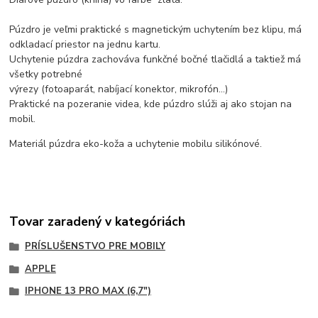
Púzdro je veľmi praktické s magnetickým uchytením bez klipu, má
odkladací priestor na jednu kartu.
Uchytenie púzdra zachováva funkčné bočné tlačidlá a taktiež má
všetky potrebné
výrezy (fotoaparát, nabíjací konektor, mikrofón...)
Praktické na pozeranie videa, kde púzdro slúži aj ako stojan na
mobil.
Materiál púzdra eko-koža a uchytenie mobilu silikónové.
Tovar zaradený v kategóriách
PRÍSLUŠENSTVO PRE MOBILY
APPLE
IPHONE 13 PRO MAX (6,7")