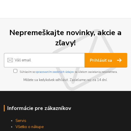
Nepremeškajte novinky, akcie a
zľavy!
Prihlásiť sa
Súhlasím so
spracovaním osobných údajov
za účelom zasielania newslettera.
Môžete sa kedykoľvek odhlásiť. Zasielame raz za 14 dní.
Informácie pre zákazníkov
Servis
Všetko o nákupe