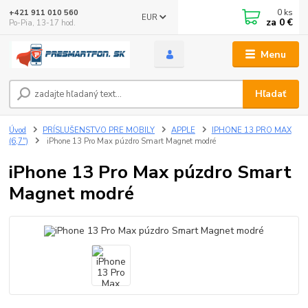
0
ks
+421 911 010 560
EUR
za
0 €
Po-Pia, 13-17 hod.
Menu
Hľadať
Úvod
PRÍSLUŠENSTVO PRE MOBILY
APPLE
IPHONE 13 PRO MAX
(6,7")
iPhone 13 Pro Max púzdro Smart Magnet modré
iPhone 13 Pro Max púzdro Smart
Magnet modré