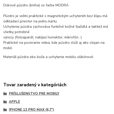
Diárové púzdro (kniha) vo farbe MODRÁ.
Púzdro je veľmi praktické s magnetickým uchytením bez klipu má
odkladací priestor na jednu kartu.
Uchytenie púzdra zachováva funkčné bočné tlačidlá a taktiež má
všetky potrebné
výrezy (fotoaparát, nabíjací konektor, mikrofón...)
Praktické na pozeranie videa, kde púzdro slúži aj ako stojan na
mobil.
Materiál púzdra eko-koža a uchytenie mobilu silikónové.
Tovar zaradený v kategóriách
PRÍSLUŠENSTVO PRE MOBILY
APPLE
IPHONE 13 PRO MAX (6,7")