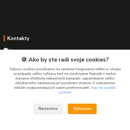
Kontakty
Zákaznícka podpora PREsmartfon.sk
+421 911 010 560
🍪 Ako by ste radi svoje cookies?
Po-Pia, 13-17 hod.
Súbory cookies používame na správne fungovanie nášho e-shopu
av prípade vášho súhlasu tiež na sledovanie štatistík o webe,
info@presmartfon.sk
meranie efektivity reklamných kampaní, zapamätanie vášho
obľúbeného nastavenia pri používaní stránok, či zobrazenie
reklám zodpovedajúcich vašim preferenciám.
Viac na využitie
cookies
Súhlasím
Nastavenia
PREsmartfon.sk
Vytvorené na
Eshop-rychlo.sk