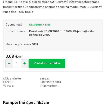
iPhone 13 Pro Max Obrázok môže byť ilustračný, výrezy na fotoaparát a
bočné tlačítka sú samozrejme prispôsobené na model mobilu uvedený
v nadpise.
celý popis
Dostupnosť
Skladom > 5 ks
Doba dodania
Doručenie 11.08.2026 do 18:00. Objednajte do
zajtra do 24:00
Nie sme platcovia DPH
3,09 €
/
ks
Pridať do košíka
Číslo produktu:
985637
EAN kód:
5903396119064
Výrobca:
PREsmartfon
Kompletné špecifikácie