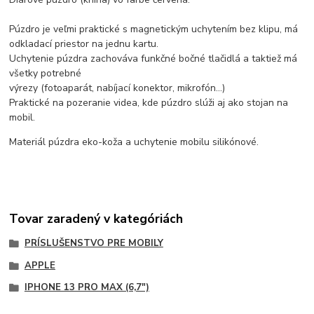
Púzdro je veľmi praktické s magnetickým uchytením bez klipu, má
odkladací priestor na jednu kartu.
Uchytenie púzdra zachováva funkčné bočné tlačidlá a taktiež má
všetky potrebné
výrezy (fotoaparát, nabíjací konektor, mikrofón...)
Praktické na pozeranie videa, kde púzdro slúži aj ako stojan na
mobil.
Materiál púzdra eko-koža a uchytenie mobilu silikónové.
Tovar zaradený v kategóriách
PRÍSLUŠENSTVO PRE MOBILY
APPLE
IPHONE 13 PRO MAX (6,7")