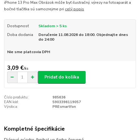
iPhone 13 Pro Max Obrázok môže byť ilustračný, výrezy na fotoaparát a
bočné tlačítka sú samozrejme pri
celý popis
Dostupnosť
Skladom > 5 ks
Doba dodania
Doručenie 11.08.2026 do 18:00. Objednajte dnes
do 24:00
Nie sme platcovia DPH
3,09 €
/
ks
Pridať do košíka
Číslo produktu:
985636
EAN kód:
5903396119057
Výrobca:
PREsmartfon
Kompletné špecifikácie
Diárové púzdro (kniha) vo farbe červená.