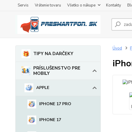
Servis
Vrátenie tovaru
Všetko o nákupe
Kontakty
Bl
Úvod
TIPY NA DARČEKY
iPho
PRÍSLUŠENSTVO PRE
MOBILY
APPLE
IPHONE 17 PRO
IPHONE 17