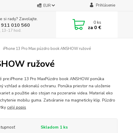
Prihlásenie
EUR
e si rady? Zavolajte.
0
ks
 911 010 560
za
0 €
, 13-17 hod.
iPhone 13 Pro Max púzdro book ANSHOW ružové
NSHOW ružové
é pre:iPhone 13 Pro MaxPúzdro book ANSHOW ponúka
ý vzhľad a dokonalú ochranu. Ponúka priestor na uloženie
kariet a použitie ako stojan na pozeranie videa. Material eko
uchytenie mobilu guma. Zatváranie na magneticky klip. Púzdro
etky
celý popis
tupnosť
Skladom 1 ks