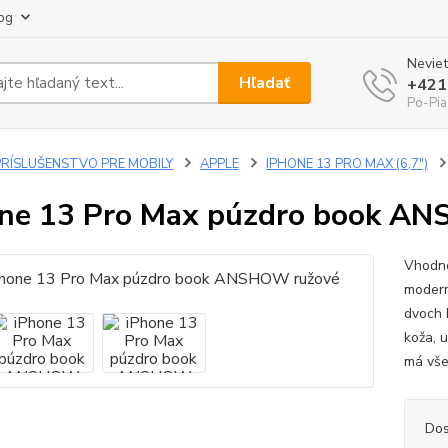
og
Neviet
Hľadať
+421
Po-Pia
PRÍSLUŠENSTVO PRE MOBILY
APPLE
IPHONE 13 PRO MAX (6,7")
ne 13 Pro Max púzdro book A
Vhodn
modern
dvoch 
koža, 
má vš
Dos