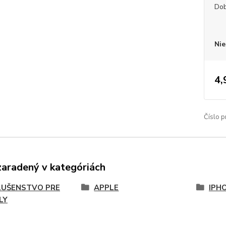
Dob
Nie
4,
Číslo p
zaradený v kategóriách
LUŠENSTVO PRE
APPLE
IPHO
LY