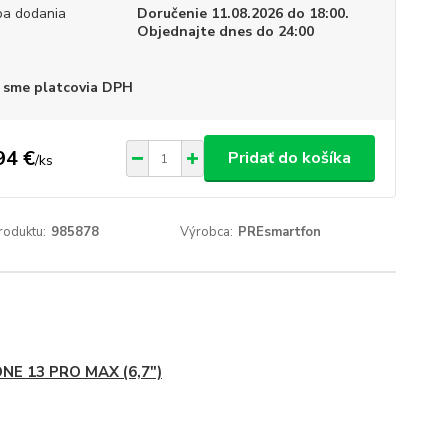
a dodania
Doručenie 11.08.2026 do 18:00.
Objednajte dnes do 24:00
 sme platcovia DPH
94 €
Pridať do košíka
/
ks
roduktu:
985878
Výrobca:
PREsmartfon
NE 13 PRO MAX (6,7")