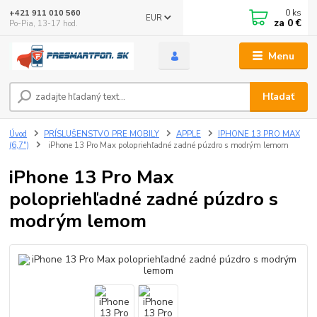
0
ks
+421 911 010 560
EUR
za
0 €
Po-Pia, 13-17 hod.
Menu
Hľadať
Úvod
PRÍSLUŠENSTVO PRE MOBILY
APPLE
IPHONE 13 PRO MAX
(6,7")
iPhone 13 Pro Max polopriehľadné zadné púzdro s modrým lemom
iPhone 13 Pro Max
polopriehľadné zadné púzdro s
modrým lemom