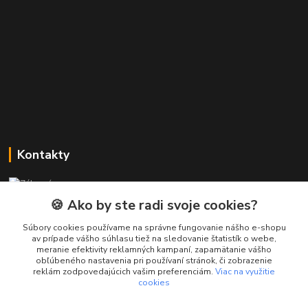
Kontakty
Zákaznícka podpora PREsmartfon.sk
+421 911 010 560
🍪 Ako by ste radi svoje cookies?
Po-Pia, 13-17 hod.
Súbory cookies používame na správne fungovanie nášho e-shopu
av prípade vášho súhlasu tiež na sledovanie štatistík o webe,
info@presmartfon.sk
meranie efektivity reklamných kampaní, zapamätanie vášho
obľúbeného nastavenia pri používaní stránok, či zobrazenie
reklám zodpovedajúcich vašim preferenciám.
Viac na využitie
cookies