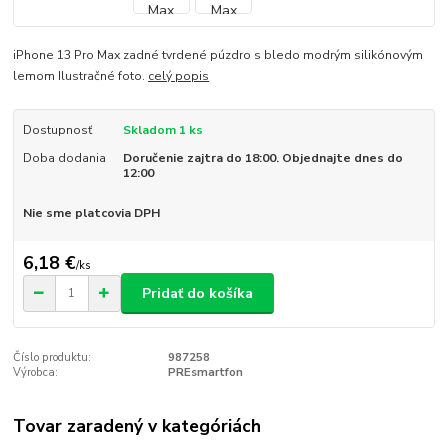
iPhone 13 Pro Max zadné tvrdené púzdro s bledo modrým silikónovým
lemom Ilustračné foto.
celý popis
Dostupnosť
Skladom 1 ks
Doba dodania
Doručenie zajtra do 18:00. Objednajte dnes do
12:00
Nie sme platcovia DPH
6,18 €
/
ks
Pridať do košíka
Číslo produktu:
987258
Výrobca:
PREsmartfon
Tovar zaradený v kategóriách