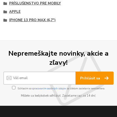
PRÍSLUŠENSTVO PRE MOBILY
APPLE
IPHONE 13 PRO MAX (6,7")
Nepremeškajte novinky, akcie a
zľavy!
Prihlásiť sa
Súhlasím so
spracovaním osobných údajov
za účelom zasielania newslettera.
Môžete sa kedykoľvek odhlásiť. Zasielame raz za 14 dní.