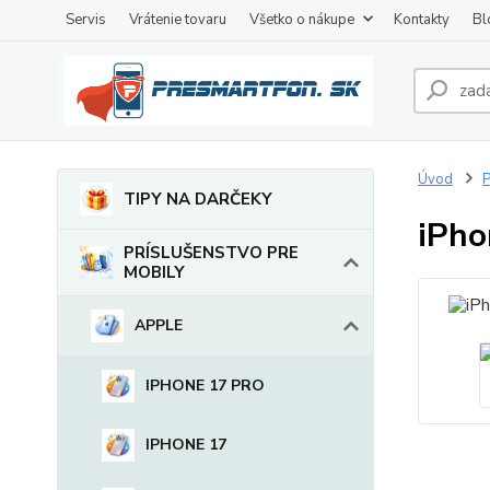
Servis
Vrátenie tovaru
Všetko o nákupe
Kontakty
Bl
Úvod
TIPY NA DARČEKY
iPho
PRÍSLUŠENSTVO PRE
MOBILY
APPLE
IPHONE 17 PRO
IPHONE 17