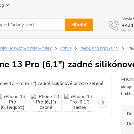
og
Neviet
Hľadať
+421
Po-Pia
PRÍSLUŠENSTVO PRE MOBILY
APPLE
IPHONE 13 PRO (6,1")
iPh
ne 13 Pro (6,1") zadné silikóno
IPHONE
okraje
textíli
Dos
Dob