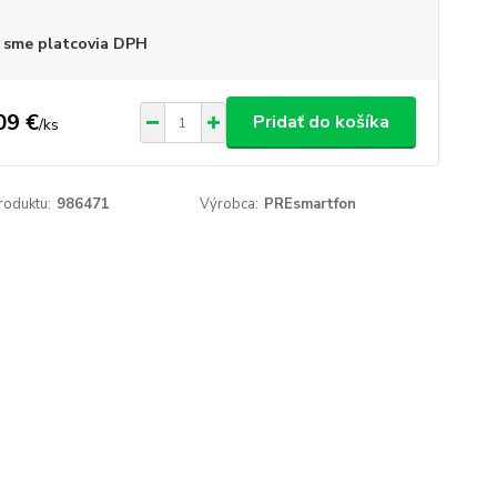
 sme platcovia DPH
09 €
Pridať do košíka
/
ks
roduktu:
986471
Výrobca:
PREsmartfon