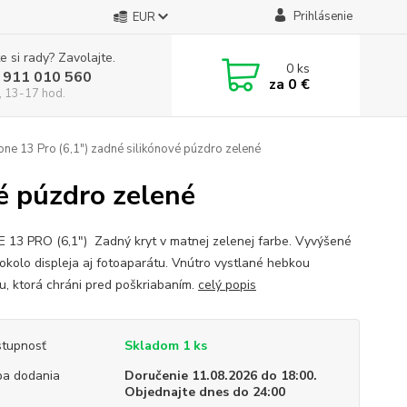
Prihlásenie
EUR
e si rady? Zavolajte.
0
ks
 911 010 560
za
0 €
, 13-17 hod.
one 13 Pro (6,1") zadné silikónové púzdro zelené
vé púzdro zelené
 13 PRO (6,1") Zadný kryt v matnej zelenej farbe. Vyvýšené
 okolo displeja aj fotoaparátu. Vnútro vystlané hebkou
ou, ktorá chráni pred poškriabaním.
celý popis
tupnosť
Skladom 1 ks
a dodania
Doručenie 11.08.2026 do 18:00.
Objednajte dnes do 24:00