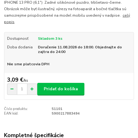
IPHONE 13 PRO (6,1") Zadné silikónové puzdro, trblietavo-čierne.
Obrázok môže byť ilustračný, výrezy na fotoaparát a bočné tlačítka sú
samozrejme prispôsobené na model mobilu uvedený v nadpise.
celý
popis
Dostupnosť
Skladom 3 ks
Doba dodania
Doručenie 11.08.2026 do 18:00. Objednajte do
zajtra do 24:00
Nie sme platcovia DPH
3,09 €
/
ks
Pridať do košíka
Číslo produktu:
51101
EAN kód:
5900217883494
Kompletné špecifikácie