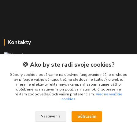
Kontakty
Zákaznícka podpora PREsmartfon.sk
+421 911 010 560
🍪 Ako by ste radi svoje cookies?
Po-Pia, 13-17 hod.
Súbory cookies používame na správne fungovanie nášho e-shopu
av prípade vášho súhlasu tiež na sledovanie štatistík o webe,
info@presmartfon.sk
meranie efektivity reklamných kampaní, zapamätanie vášho
obľúbeného nastavenia pri používaní stránok, či zobrazenie
reklám zodpovedajúcich vašim preferenciám.
Viac na využitie
cookies
Súhlasím
Nastavenia
PREsmartfon.sk
Vytvorené na
Eshop-rychlo.sk