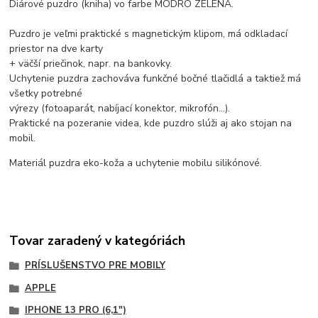
Diárové puzdro (kniha) vo farbe MODRO ZELENÁ.
Puzdro je veľmi praktické s magnetickým klipom, má odkladací
priestor na dve karty
+ väčší priečinok, napr. na bankovky.
Uchytenie puzdra zachováva funkčné bočné tlačidlá a taktiež má
všetky potrebné
výrezy (fotoaparát, nabíjací konektor, mikrofón...).
Praktické na pozeranie videa, kde puzdro slúži aj ako stojan na
mobil.
Materiál puzdra eko-koža a uchytenie mobilu silikónové.
Tovar zaradený v kategóriách
PRÍSLUŠENSTVO PRE MOBILY
APPLE
IPHONE 13 PRO (6,1")