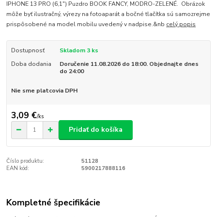
IPHONE 13 PRO (6,1") Puzdro BOOK FANCY, MODRO-ZELENÉ. Obrázok
môže byť ilustračný, výrezy na fotoaparát a bočné tlačítka sú samozrejme
prispôsobené na model mobilu uvedený v nadpise.&nb
celý popis
Dostupnosť
Skladom 3 ks
Doba dodania
Doručenie 11.08.2026 do 18:00. Objednajte dnes
do 24:00
Nie sme platcovia DPH
3,09 €
/
ks
Pridať do košíka
Číslo produktu:
51128
EAN kód:
5900217888116
Kompletné špecifikácie