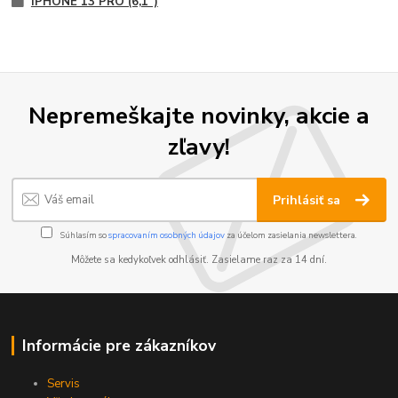
IPHONE 13 PRO (6,1")
Nepremeškajte novinky, akcie a
zľavy!
Prihlásiť sa
Súhlasím so
spracovaním osobných údajov
za účelom zasielania newslettera.
Môžete sa kedykoľvek odhlásiť. Zasielame raz za 14 dní.
Informácie pre zákazníkov
Servis