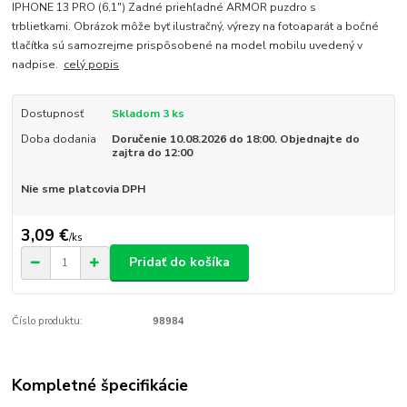
IPHONE 13 PRO (6,1") Zadné priehľadné ARMOR puzdro s
trblietkami. Obrázok môže byť ilustračný, výrezy na fotoaparát a bočné
tlačítka sú samozrejme prispôsobené na model mobilu uvedený v
nadpise.
celý popis
Dostupnosť
Skladom 3 ks
Doba dodania
Doručenie 10.08.2026 do 18:00. Objednajte do
zajtra do 12:00
Nie sme platcovia DPH
3,09 €
/
ks
Pridať do košíka
Číslo produktu:
98984
Kompletné špecifikácie