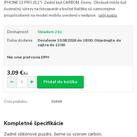
IPHONE 13 PRO (6,1") Zadný kryt CARBON, čierny. Obrázok môže byť
ilustračný, výrezy na fotoaparát a bočné tlačítka sú samozrejme
prispôsobené na model mobilu uvedený v nadpise.
celý popis
Dostupnosť
Skladom 2 ks
Doba dodania
Doručenie 10.08.2026 do 18:00. Objednajte do
zajtra do 12:00
Nie sme platcovia DPH
3,09 €
/
ks
Pridať do košíka
Číslo produktu:
50898
Kompletné špecifikácie
Zadné silikónové puzdro, čierne so vzorom carbon.