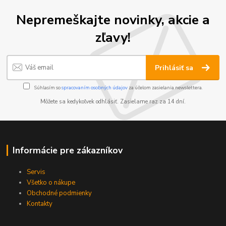
Nepremeškajte novinky, akcie a
zľavy!
Prihlásiť sa
Súhlasím so
spracovaním osobných údajov
za účelom zasielania newslettera.
Môžete sa kedykoľvek odhlásiť. Zasielame raz za 14 dní.
Informácie pre zákazníkov
Servis
Všetko o nákupe
Obchodné podmienky
Kontakty