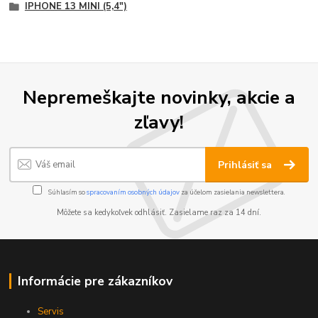
IPHONE 13 MINI (5,4")
Nepremeškajte novinky, akcie a
zľavy!
Prihlásiť sa
Súhlasím so
spracovaním osobných údajov
za účelom zasielania newslettera.
Môžete sa kedykoľvek odhlásiť. Zasielame raz za 14 dní.
Informácie pre zákazníkov
Servis