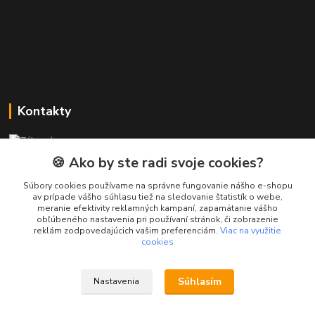
Kontakty
Zákaznícka podpora PREsmartfon.sk
+421 911 010 560
🍪 Ako by ste radi svoje cookies?
Po-Pia, 13-17 hod.
Súbory cookies používame na správne fungovanie nášho e-shopu
av prípade vášho súhlasu tiež na sledovanie štatistík o webe,
info@presmartfon.sk
meranie efektivity reklamných kampaní, zapamätanie vášho
obľúbeného nastavenia pri používaní stránok, či zobrazenie
reklám zodpovedajúcich vašim preferenciám.
Viac na využitie
cookies
Súhlasím
Nastavenia
PREsmartfon.sk