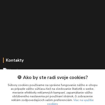
Kontakty
Zákaznícka podpora PREsmartfon.sk
+421 911 010 560
🍪 Ako by ste radi svoje cookies?
Po-Pia, 13-17 hod.
Súbory cookies používame na správne fungovanie nášho e-shopu
av prípade vášho súhlasu tiež na sledovanie štatistík o webe,
info@presmartfon.sk
meranie efektivity reklamných kampaní, zapamätanie vášho
obľúbeného nastavenia pri používaní stránok, či zobrazenie
reklám zodpovedajúcich vašim preferenciám.
Viac na využitie
cookies