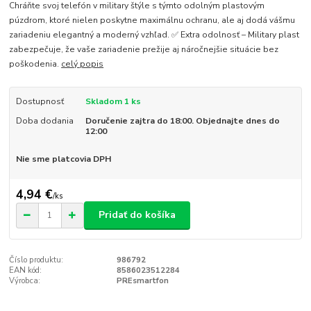
Chráňte svoj telefón v military štýle s týmto odolným plastovým
púzdrom, ktoré nielen poskytne maximálnu ochranu, ale aj dodá vášmu
zariadeniu elegantný a moderný vzhľad. ✅ Extra odolnosť – Military plast
zabezpečuje, že vaše zariadenie prežije aj náročnejšie situácie bez
poškodenia.
celý popis
Dostupnosť
Skladom 1 ks
Doba dodania
Doručenie zajtra do 18:00. Objednajte dnes do
12:00
Nie sme platcovia DPH
4,94 €
/
ks
Pridať do košíka
Číslo produktu:
986792
EAN kód:
8586023512284
Výrobca:
PREsmartfon