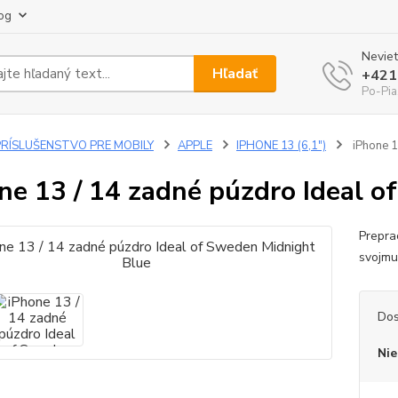
og
Neviet
Hľadať
+421
Po-Pia
PRÍSLUŠENSTVO PRE MOBILY
APPLE
IPHONE 13 (6,1")
iPhone 1
ne 13 / 14 zadné púzdro Ideal 
Prepra
svojmu
Dos
Nie