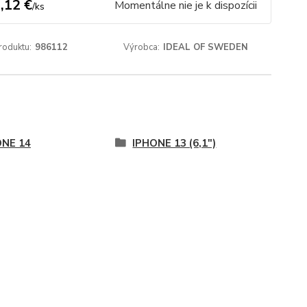
,12 €
Momentálne nie je k dispozícii
/
ks
roduktu:
986112
Výrobca:
IDEAL OF SWEDEN
ONE 14
IPHONE 13 (6,1")