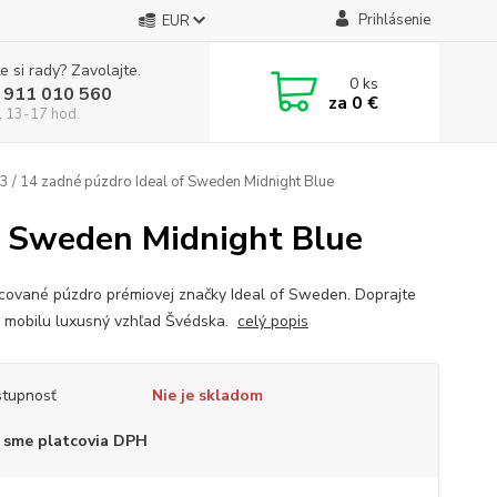
Prihlásenie
EUR
e si rady? Zavolajte.
0
ks
 911 010 560
za
0 €
, 13-17 hod.
3 / 14 zadné púzdro Ideal of Sweden Midnight Blue
of Sweden Midnight Blue
cované púzdro prémiovej značky Ideal of Sweden. Doprajte
 mobilu luxusný vzhľad Švédska.
celý popis
tupnosť
Nie je skladom
 sme platcovia DPH