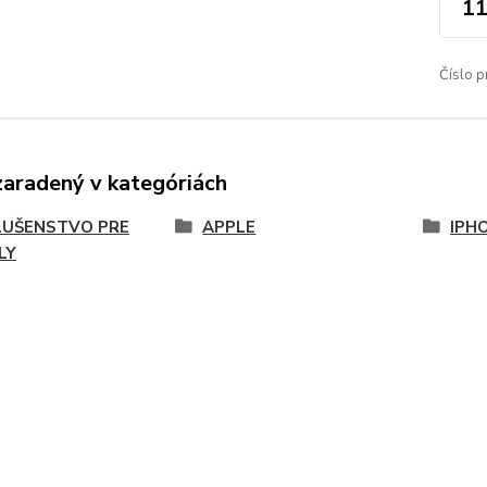
11
Číslo p
zaradený v kategóriách
LUŠENSTVO PRE
APPLE
IPH
LY