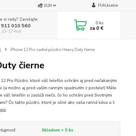
Prihlásenie
EUR
e si rady? Zavolajte.
0
ks
 911 010 560
za
0 €
, 13-17 hod.
)
iPhone 12 Pro zadné púzdro Heavy Duty čierne
uty čierne
 12 Pro Púzdro, ktoré váš telefón ochráni aj pred nečakanými
i (a možno aj pred vaším ranným spadnutím z postele!) Máte
že váš telefón si zaslúži niečo, čo ho ochráni pred životnými
mi? Čo takto púzdro, ktoré je silné ako vaša ranná káva a š
opis
tupnosť
Skladom > 5 ks