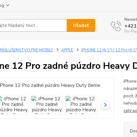
og
Neviet
Hľadať
+421
Po-Pia
PRÍSLUŠENSTVO PRE MOBILY
APPLE
IPHONE 12 (6,1") / 12 Pro (6,1"
ne 12 Pro zadné púzdro Heavy D
iPhone
nárazm
pocit, 
nehoda
celý p
Dos