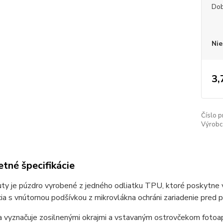
Dob
Nie
3,
Číslo p
Výrobc
tné špecifikácie
ty je púzdro vyrobené z jedného odliatku TPU, ktoré poskytne 
ia s vnútornou podšívkou z mikrovlákna ochráni zariadenie pre
 vyznačuje zosilnenými okrajmi a vstavaným ostrovčekom fotoapa