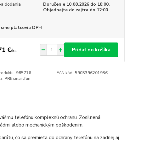
a dodania
Doručenie 10.08.2026 do 18:00.
Objednajte do zajtra do 12:00
 sme platcovia DPH
71 €
Pridať do košíka
/
ks
roduktu:
985716
EAN kód:
5903396201936
a:
PREsmartfon
vášmu telefónu komplexnú ochranu. Zosilnená
d pádmi alebo mechanickým poškodením.
rátu, čo sa premieta do ochrany telefónu na zadnej aj