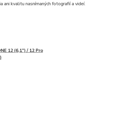
ani kvalitu nasnímaných fotografií a videí.
NE 12 (6,1") / 12 Pro
)