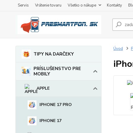
Servis
Vrátenie tovaru
Všetko o nákupe
Kontakty
Bl
Úvod
TIPY NA DARČEKY
iPho
PRÍSLUŠENSTVO PRE
MOBILY
APPLE
IPHONE 17 PRO
IPHONE 17