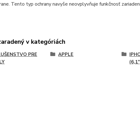
rane. Tento typ ochrany navyše neovplyvňuje funkčnosť zariadenia 
zaradený v kategóriách
LUŠENSTVO PRE
APPLE
IPHO
LY
(6,1"