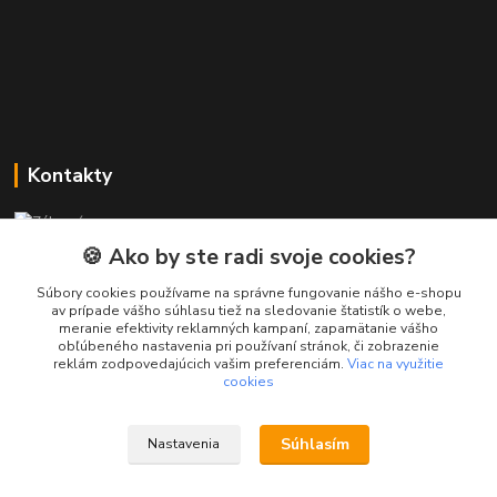
Kontakty
Zákaznícka podpora PREsmartfon.sk
+421 911 010 560
🍪 Ako by ste radi svoje cookies?
Po-Pia, 13-17 hod.
Súbory cookies používame na správne fungovanie nášho e-shopu
av prípade vášho súhlasu tiež na sledovanie štatistík o webe,
info@presmartfon.sk
meranie efektivity reklamných kampaní, zapamätanie vášho
obľúbeného nastavenia pri používaní stránok, či zobrazenie
reklám zodpovedajúcich vašim preferenciám.
Viac na využitie
cookies
Súhlasím
Nastavenia
PREsmartfon.sk