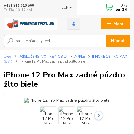
0
ks
+421 911 010 560
EUR
za
0 €
Po-Pia, 13-17 hod.
Menu
Hľadať
Úvod
PRÍSLUŠENSTVO PRE MOBILY
APPLE
IPHONE 12 PRO MAX
(6,7")
iPhone 12 Pro Max zadné púzdro žlto biele
iPhone 12 Pro Max zadné púzdro
žlto biele