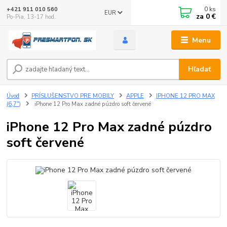
0
ks
+421 911 010 560
EUR
za
0 €
Po-Pia, 13-17 hod.
Menu
Hľadať
Úvod
PRÍSLUŠENSTVO PRE MOBILY
APPLE
IPHONE 12 PRO MAX
(6,7")
iPhone 12 Pro Max zadné púzdro soft červené
iPhone 12 Pro Max zadné púzdro
soft červené