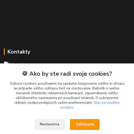
Kontakty
Zákaznícka podpora PREsmartfon.sk
+421 911 010 560
🍪 Ako by ste radi svoje cookies?
Po-Pia, 13-17 hod.
Súbory cookies používame na správne fungovanie nášho e-shopu
av prípade vášho súhlasu tiež na sledovanie štatistík o webe,
info@presmartfon.sk
meranie efektivity reklamných kampaní, zapamätanie vášho
obľúbeného nastavenia pri používaní stránok, či zobrazenie
reklám zodpovedajúcich vašim preferenciám.
Viac na využitie
cookies
Súhlasím
Nastavenia
PREsmartfon.sk