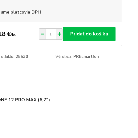
 sme platcovia DPH
18 €
Pridať do košíka
/
ks
roduktu:
25530
Výrobca:
PREsmartfon
NE 12 PRO MAX (6,7")