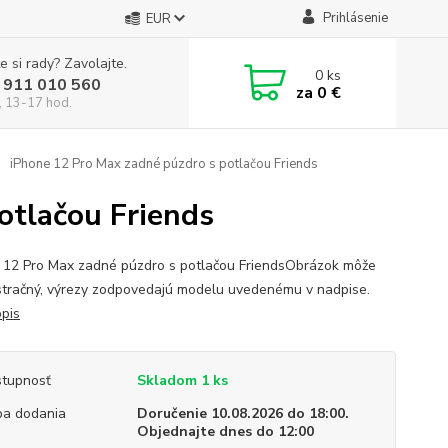
Prihlásenie
EUR
e si rady? Zavolajte.
0
ks
 911 010 560
za
0 €
, 13-17 hod.
iPhone 12 Pro Max zadné púzdro s potlačou Friends
otlačou Friends
 12 Pro Max zadné púzdro s potlačou FriendsObrázok môže
ustračný, výrezy zodpovedajú modelu uvedenému v nadpise.
opis
tupnosť
Skladom 1 ks
a dodania
Doručenie 10.08.2026 do 18:00.
Objednajte dnes do 12:00