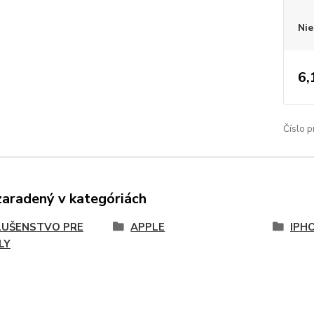
Nie
6,
Číslo p
zaradený v kategóriách
LUŠENSTVO PRE
APPLE
IPHO
LY