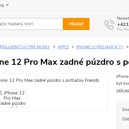
og
Neviet
Hľadať
+421
Po-Pia
PRÍSLUŠENSTVO PRE MOBILY
APPLE
IPHONE 12 PRO MAX (6,7")
ne 12 Pro Max zadné púzdro s p
iPhone
byť il
celý p
Dos
Dob