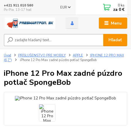
0
ks
+421 911 010 560
EUR
za
0 €
Po-Pia, 13-17 hod.
Menu
Hľadať
Úvod
PRÍSLUŠENSTVO PRE MOBILY
APPLE
IPHONE 12 PRO MAX
(6,7")
iPhone 12 Pro Max zadné púzdro potlač SpongeBob
iPhone 12 Pro Max zadné púzdro
potlač SpongeBob