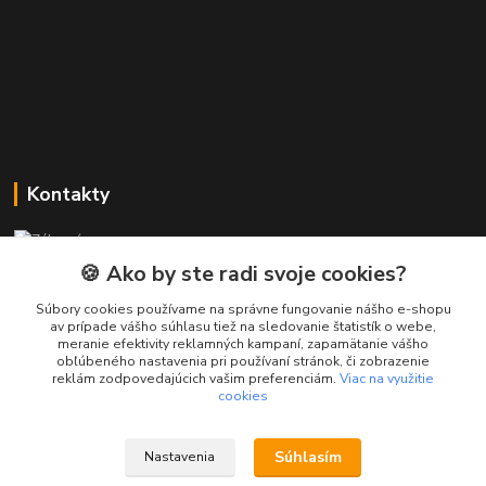
Kontakty
Zákaznícka podpora PREsmartfon.sk
+421 911 010 560
🍪 Ako by ste radi svoje cookies?
Po-Pia, 13-17 hod.
Súbory cookies používame na správne fungovanie nášho e-shopu
av prípade vášho súhlasu tiež na sledovanie štatistík o webe,
info@presmartfon.sk
meranie efektivity reklamných kampaní, zapamätanie vášho
obľúbeného nastavenia pri používaní stránok, či zobrazenie
reklám zodpovedajúcich vašim preferenciám.
Viac na využitie
cookies
Súhlasím
Nastavenia