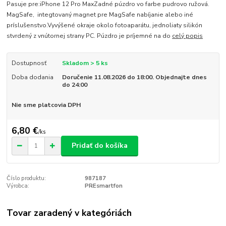
Pasuje pre:iPhone 12 Pro MaxZadné púzdro vo farbe pudrovo ružová.
MagSafe, integtovaný magnet pre MagSafe nabíjanie alebo iné
príslušenstvo.Vyvýšené okraje okolo fotoaparátu, jednoliaty silikón
stvrdený z vnútornej strany PC. Púzdro je príjemné na do
celý popis
Dostupnosť
Skladom > 5 ks
Doba dodania
Doručenie 11.08.2026 do 18:00. Objednajte dnes
do 24:00
Nie sme platcovia DPH
6,80 €
/
ks
Pridať do košíka
Číslo produktu:
987187
Výrobca:
PREsmartfon
Tovar zaradený v kategóriách