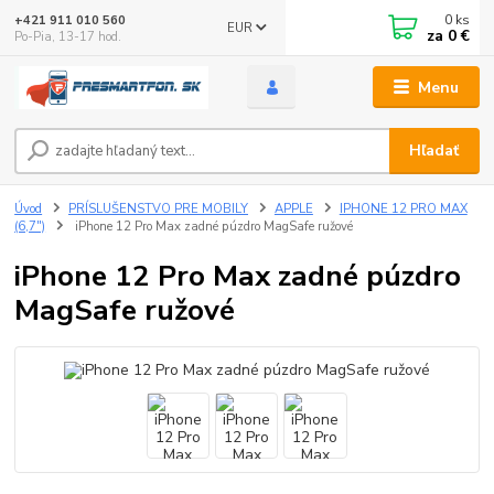
0
ks
+421 911 010 560
EUR
za
0 €
Po-Pia, 13-17 hod.
Menu
Hľadať
Úvod
PRÍSLUŠENSTVO PRE MOBILY
APPLE
IPHONE 12 PRO MAX
(6,7")
iPhone 12 Pro Max zadné púzdro MagSafe ružové
iPhone 12 Pro Max zadné púzdro
MagSafe ružové