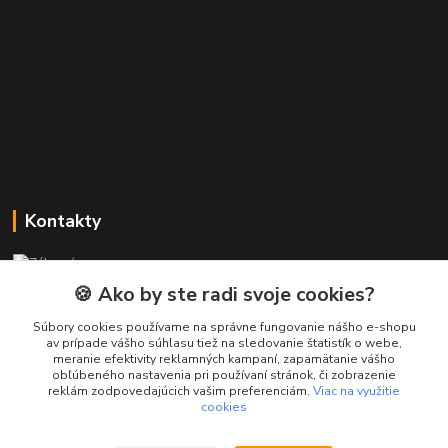
Kontakty
Zákaznícka podpora PREsmartfon.sk
+421 911 010 560
🍪 Ako by ste radi svoje cookies?
Po-Pia, 13-17 hod.
Súbory cookies používame na správne fungovanie nášho e-shopu
av prípade vášho súhlasu tiež na sledovanie štatistík o webe,
info@presmartfon.sk
meranie efektivity reklamných kampaní, zapamätanie vášho
obľúbeného nastavenia pri používaní stránok, či zobrazenie
reklám zodpovedajúcich vašim preferenciám.
Viac na využitie
cookies