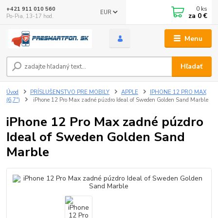
0
ks
+421 911 010 560
EUR
za
0 €
Po-Pia, 13-17 hod.
Menu
Hľadať
Úvod
PRÍSLUŠENSTVO PRE MOBILY
APPLE
IPHONE 12 PRO MAX
(6,7")
iPhone 12 Pro Max zadné púzdro Ideal of Sweden Golden Sand Marble
iPhone 12 Pro Max zadné púzdro
Ideal of Sweden Golden Sand
Marble