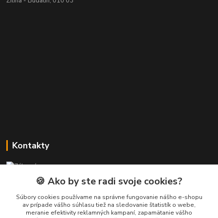
Žilina - Budatín, 010 03
Kontakty
Zákaznícka podpora PREsmartfon.sk
+421 911 010 560
🍪 Ako by ste radi svoje cookies?
Po-Pia, 13-17 hod.
Súbory cookies používame na správne fungovanie nášho e-shopu
av prípade vášho súhlasu tiež na sledovanie štatistík o webe,
info@presmartfon.sk
meranie efektivity reklamných kampaní, zapamätanie vášho