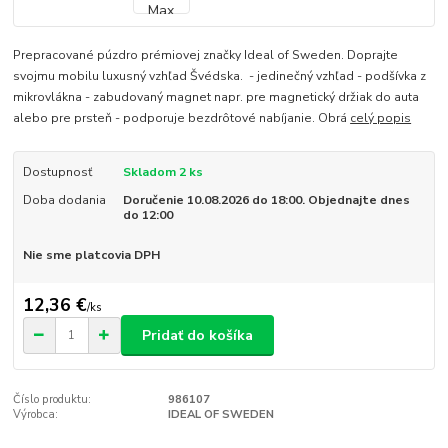
Prepracované púzdro prémiovej značky Ideal of Sweden. Doprajte
svojmu mobilu luxusný vzhľad Švédska. - jedinečný vzhľad - podšívka z
mikrovlákna - zabudovaný magnet napr. pre magnetický držiak do auta
alebo pre prsteň - podporuje bezdrôtové nabíjanie. Obrá
celý popis
Dostupnosť
Skladom 2 ks
Doba dodania
Doručenie 10.08.2026 do 18:00. Objednajte dnes
do 12:00
Nie sme platcovia DPH
12,36 €
/
ks
Pridať do košíka
Číslo produktu:
986107
Výrobca:
IDEAL OF SWEDEN