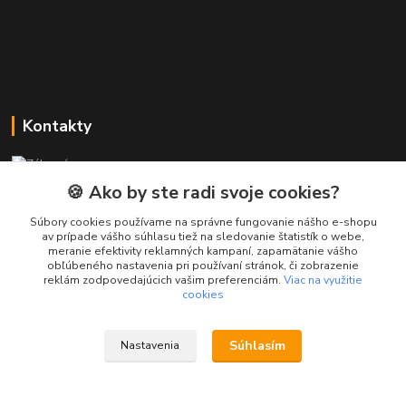
Kontakty
Zákaznícka podpora PREsmartfon.sk
+421 911 010 560
🍪 Ako by ste radi svoje cookies?
Po-Pia, 13-17 hod.
Súbory cookies používame na správne fungovanie nášho e-shopu
av prípade vášho súhlasu tiež na sledovanie štatistík o webe,
info@presmartfon.sk
meranie efektivity reklamných kampaní, zapamätanie vášho
obľúbeného nastavenia pri používaní stránok, či zobrazenie
reklám zodpovedajúcich vašim preferenciám.
Viac na využitie
cookies
Súhlasím
Nastavenia
PREsmartfon.sk
Vytvorené na
Eshop-rychlo.sk