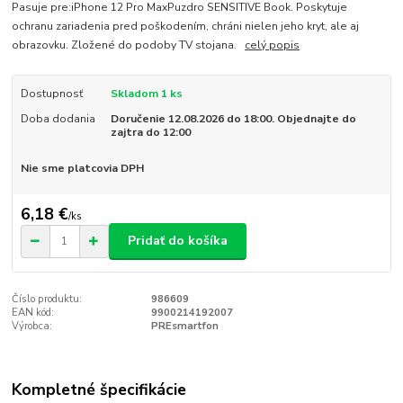
Pasuje pre:iPhone 12 Pro MaxPuzdro SENSITIVE Book. Poskytuje
ochranu zariadenia pred poškodením, chráni nielen jeho kryt, ale aj
obrazovku. Zložené do podoby TV stojana.
celý popis
Dostupnosť
Skladom 1 ks
Doba dodania
Doručenie 12.08.2026 do 18:00. Objednajte do
zajtra do 12:00
Nie sme platcovia DPH
6,18 €
/
ks
Pridať do košíka
Číslo produktu:
986609
EAN kód:
9900214192007
Výrobca:
PREsmartfon
Kompletné špecifikácie