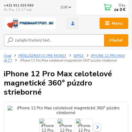
0
ks
+421 911 010 560
EUR
za
0 €
Po-Pia, 13-17 hod.
Menu
Hľadať
Úvod
PRÍSLUŠENSTVO PRE MOBILY
APPLE
IPHONE 12 PRO MAX
(6,7")
iPhone 12 Pro Max celotelové magnetické 360° púzdro strieborné
iPhone 12 Pro Max celotelové
magnetické 360° púzdro
strieborné