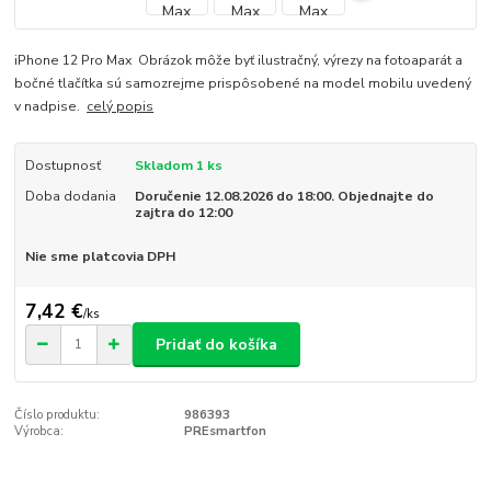
iPhone 12 Pro Max Obrázok môže byť ilustračný, výrezy na fotoaparát a
bočné tlačítka sú samozrejme prispôsobené na model mobilu uvedený
v nadpise.
celý popis
Dostupnosť
Skladom 1 ks
Doba dodania
Doručenie 12.08.2026 do 18:00. Objednajte do
zajtra do 12:00
Nie sme platcovia DPH
7,42 €
/
ks
Pridať do košíka
Číslo produktu:
986393
Výrobca:
PREsmartfon