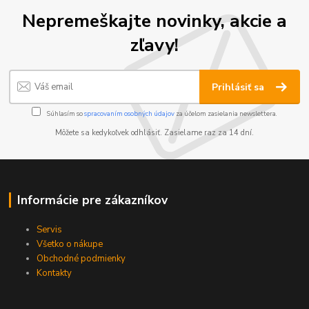
Nepremeškajte novinky, akcie a
zľavy!
Prihlásiť sa
Súhlasím so
spracovaním osobných údajov
za účelom zasielania newslettera.
Môžete sa kedykoľvek odhlásiť. Zasielame raz za 14 dní.
Informácie pre zákazníkov
Servis
Všetko o nákupe
Obchodné podmienky
Kontakty