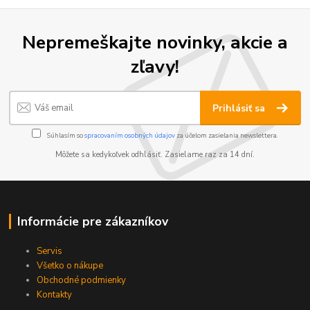
Nepremeškajte novinky, akcie a
zľavy!
Prihlásiť sa
Súhlasím so
spracovaním osobných údajov
za účelom zasielania newslettera.
Môžete sa kedykoľvek odhlásiť. Zasielame raz za 14 dní.
Informácie pre zákazníkov
Servis
Všetko o nákupe
Obchodné podmienky
Kontakty