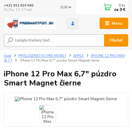
0
ks
+421 911 010 560
EUR
za
0 €
Po-Pia, 13-17 hod.
Menu
Hľadať
Úvod
PRÍSLUŠENSTVO PRE MOBILY
APPLE
IPHONE 12 PRO MAX
(6,7")
iPhone 12 Pro Max 6,7" púzdro Smart Magnet čierne
iPhone 12 Pro Max 6,7" púzdro
Smart Magnet čierne