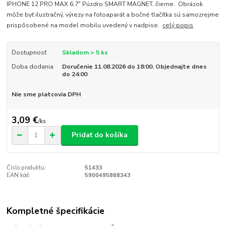
IPHONE 12 PRO MAX 6,7" Púzdro SMART MAGNET, čierne. Obrázok
môže byť ilustračný, výrezy na fotoaparát a bočné tlačítka sú samozrejme
prispôsobené na model mobilu uvedený v nadpise.
celý popis
Dostupnosť
Skladom > 5 ks
Doba dodania
Doručenie 11.08.2026 do 18:00. Objednajte dnes
do 24:00
Nie sme platcovia DPH
3,09 €
/
ks
Pridať do košíka
Číslo produktu:
51433
EAN kód:
5900495868343
Kompletné špecifikácie