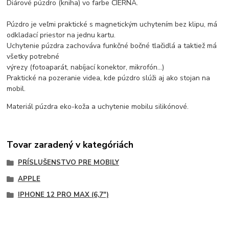
Diárové púzdro (kniha) vo farbe ČIERNA.
Púzdro je veľmi praktické s magnetickým uchytením bez klipu, má
odkladací priestor na jednu kartu.
Uchytenie púzdra zachováva funkčné bočné tlačidlá a taktiež má
všetky potrebné
výrezy (fotoaparát, nabíjací konektor, mikrofón...)
Praktické na pozeranie videa, kde púzdro slúži aj ako stojan na
mobil.
Materiál púzdra eko-koža a uchytenie mobilu silikónové.
Tovar zaradený v kategóriách
PRÍSLUŠENSTVO PRE MOBILY
APPLE
IPHONE 12 PRO MAX (6,7")