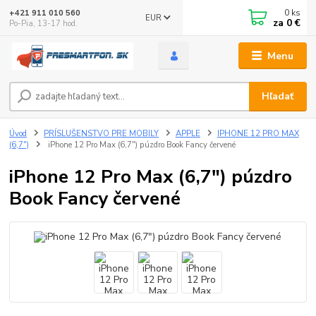
0
ks
+421 911 010 560
EUR
za
0 €
Po-Pia, 13-17 hod.
Menu
Hľadať
Úvod
PRÍSLUŠENSTVO PRE MOBILY
APPLE
IPHONE 12 PRO MAX
(6,7")
iPhone 12 Pro Max (6,7") púzdro Book Fancy červené
iPhone 12 Pro Max (6,7") púzdro
Book Fancy červené