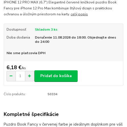
IPHONE 12 PRO MAX (6,7") Elegantné červené knižkové puzdro Book
Fancy pre iPhone 12 Pro Max kombinuje štýlový dizajn s praktickou
ochranou a úložným priestorom na karty.
celý popis
Dostupnosť
Skladom 3 ks
Doba dodania
Doručenie 11.08.2026 do 18:00. Objednajte dnes
do 24:00
Nie sme platcovia DPH
6,18 €
/
ks
Pridať do košíka
Číslo produktu:
50334
Kompletné špecifikácie
Puzdro Book Fancy v červenej farbe je ideálnym doplnkom pre váš