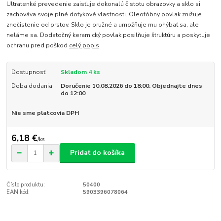
Ultratenké prevedenie zaisťuje dokonalú čistotu obrazovky a sklo si
zachováva svoje plné dotykové vlastnosti. Oleofóbny povlak znižuje
znečistenie od prstov. Sklo je pružné a umožňuje mu ohýbať sa, ale
neláme sa. Dodatočný keramický povlak posilňuje štruktúru a poskytuje
ochranu pred poškod
celý popis
Dostupnosť
Skladom 4 ks
Doba dodania
Doručenie 10.08.2026 do 18:00. Objednajte dnes
do 12:00
Nie sme platcovia DPH
6,18 €
/
ks
Pridať do košíka
Číslo produktu:
50400
EAN kód:
5903396078064