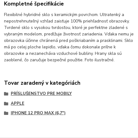
Kompletné špecifikácie
Flexibilné hybridné sklo s keramickým povrchom. Ultratenký a
nepostrehnuteľný vzhľad zaisťuje 100% priehľadnosť obrazovky.
Tvrdené sklo s vysokou tvrdosťou, ktoré je perfektne zladené s
vybraným modelom, predlžuje životnosť zariadenia. Vďaka nemu je
obrazovka účinne chránená pred poškriabaním a prasklinami. Sklo
má po celej ploche lepidlo, vďaka čomu dokonale priľne k
obrazovke a nezanecháva vzduchové bubliny. Hrany skla sú
zaoblené, čo zaručuje bezpečné použitie. Foto ilustračné.
Tovar zaradený v kategóriách
PRÍSLUŠENSTVO PRE MOBILY
APPLE
IPHONE 12 PRO MAX (6,7")