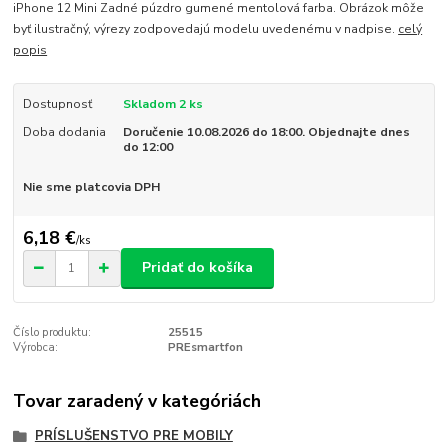
iPhone 12 Mini Zadné púzdro gumené mentolová farba. Obrázok môže
byť ilustračný, výrezy zodpovedajú modelu uvedenému v nadpise.
celý
popis
Dostupnosť
Skladom 2 ks
Doba dodania
Doručenie 10.08.2026 do 18:00. Objednajte dnes
do 12:00
Nie sme platcovia DPH
6,18 €
/
ks
Pridať do košíka
Číslo produktu:
25515
Výrobca:
PREsmartfon
Tovar zaradený v kategóriách
PRÍSLUŠENSTVO PRE MOBILY