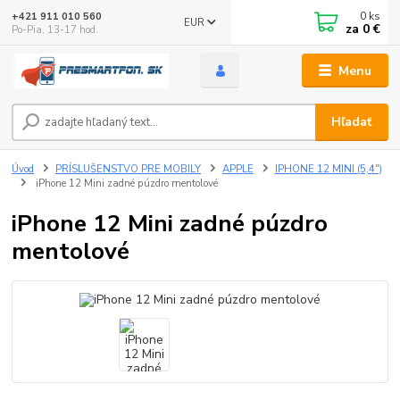
0
ks
+421 911 010 560
EUR
za
0 €
Po-Pia, 13-17 hod.
Menu
Hľadať
Úvod
PRÍSLUŠENSTVO PRE MOBILY
APPLE
IPHONE 12 MINI (5,4")
iPhone 12 Mini zadné púzdro mentolové
iPhone 12 Mini zadné púzdro
mentolové