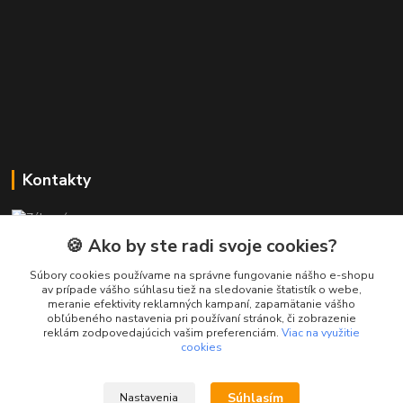
Kontakty
Zákaznícka podpora PREsmartfon.sk
+421 911 010 560
🍪 Ako by ste radi svoje cookies?
Po-Pia, 13-17 hod.
Súbory cookies používame na správne fungovanie nášho e-shopu
av prípade vášho súhlasu tiež na sledovanie štatistík o webe,
info@presmartfon.sk
meranie efektivity reklamných kampaní, zapamätanie vášho
obľúbeného nastavenia pri používaní stránok, či zobrazenie
reklám zodpovedajúcich vašim preferenciám.
Viac na využitie
cookies
Súhlasím
Nastavenia