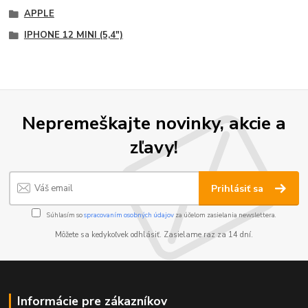
APPLE
IPHONE 12 MINI (5,4")
Nepremeškajte novinky, akcie a
zľavy!
Prihlásiť sa
Súhlasím so
spracovaním osobných údajov
za účelom zasielania newslettera.
Môžete sa kedykoľvek odhlásiť. Zasielame raz za 14 dní.
Informácie pre zákazníkov