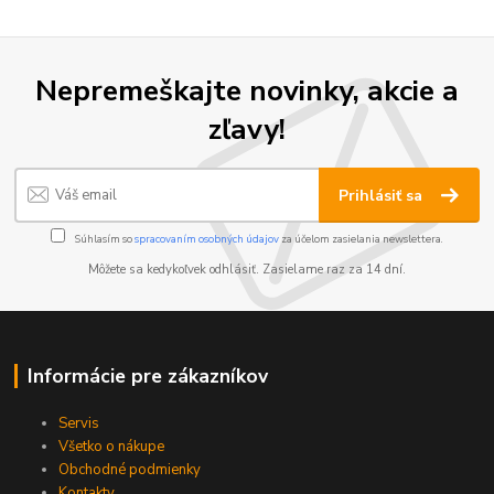
Nepremeškajte novinky, akcie a
zľavy!
Prihlásiť sa
Súhlasím so
spracovaním osobných údajov
za účelom zasielania newslettera.
Môžete sa kedykoľvek odhlásiť. Zasielame raz za 14 dní.
Informácie pre zákazníkov
Servis
Všetko o nákupe
Obchodné podmienky
Kontakty