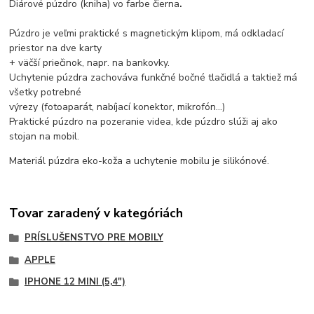
Diárové púzdro (kniha) vo farbe čierna
.
Púzdro je veľmi praktické s magnetickým klipom, má odkladací
priestor na dve karty
+ väčší priečinok, napr. na bankovky.
Uchytenie púzdra zachováva funkčné bočné tlačidlá a taktiež má
všetky potrebné
výrezy (fotoaparát, nabíjací konektor, mikrofón...)
Praktické púzdro na pozeranie videa, kde púzdro slúži aj ako
stojan na mobil.
Materiál púzdra eko-koža a uchytenie mobilu je silikónové.
Tovar zaradený v kategóriách
PRÍSLUŠENSTVO PRE MOBILY
APPLE
IPHONE 12 MINI (5,4")