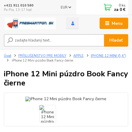
0
ks
+421 911 010 560
EUR
za
0 €
Po-Pia, 13-17 hod.
Menu
Hľadať
Úvod
PRÍSLUŠENSTVO PRE MOBILY
APPLE
IPHONE 12 MINI (5,4")
iPhone 12 Mini púzdro Book Fancy čierne
iPhone 12 Mini púzdro Book Fancy
čierne