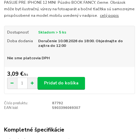
PASUJE PRE: IPHONE 12 MINI Púzdro BOOK FANCY, čierne. Obrázok
môže byť ilustračný, výrezy na fotoaparát a bočné tlačítka sú samozrejme
prispôsobené na model mobilu uvedený v nadpise.
celý popis
Dostupnosť
Skladom > 5 ks
Doba dodania
Doručenie 10.08.2026 do 18:00. Objednajte do
zajtra do 12:00
Nie sme platcovia DPH
3,09 €
/
ks
Pridať do košíka
Číslo produktu:
87792
EAN kód:
5903396069307
Kompletné špecifikácie