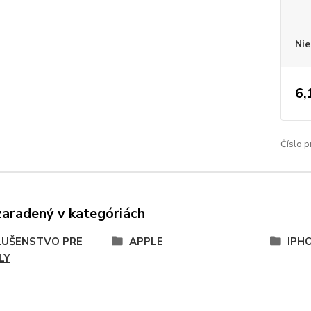
Nie
6,
Číslo p
zaradený v kategóriách
LUŠENSTVO PRE
APPLE
IPHO
LY