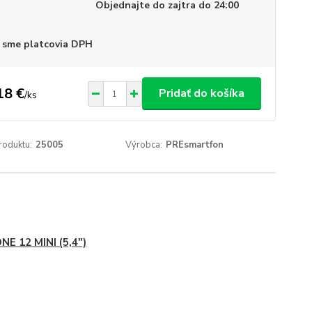
Objednajte do zajtra do 24:00
 sme platcovia DPH
18 €
Pridať do košíka
/
ks
roduktu:
25005
Výrobca:
PREsmartfon
NE 12 MINI (5,4")