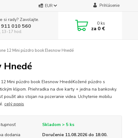
Prihlásenie
EUR
e si rady? Zavolajte.
0
ks
 911 010 560
za
0 €
, 13-17 hod.
one 12 Mini púzdro book Elesnow Hnedé
w Hnedé
 12 Mini púzdro book Elesnow HnedéKožené púzdro s
ickým klipom. Priehradka na dve karty + jedna na bankovky.
ť použiť ako stojan na pozeranie videa. Uchytenie mobilu
é.
celý popis
tupnosť
Skladom > 5 ks
a dodania
Doručenie 11.08.2026 do 18:00.