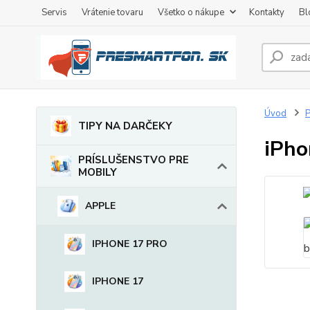
Servis
Vrátenie tovaru
Všetko o nákupe
Kontakty
Bl
Úvod
TIPY NA DARČEKY
iPho
PRÍSLUŠENSTVO PRE
MOBILY
APPLE
IPHONE 17 PRO
IPHONE 17