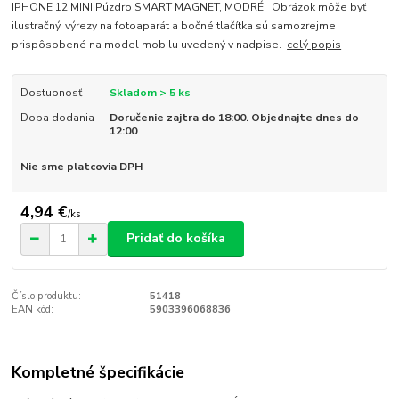
IPHONE 12 MINI Púzdro SMART MAGNET, MODRÉ. Obrázok môže byť
ilustračný, výrezy na fotoaparát a bočné tlačítka sú samozrejme
prispôsobené na model mobilu uvedený v nadpise.
celý popis
Dostupnosť
Skladom > 5 ks
Doba dodania
Doručenie zajtra do 18:00. Objednajte dnes do
12:00
Nie sme platcovia DPH
4,94 €
/
ks
Pridať do košíka
Číslo produktu:
51418
EAN kód:
5903396068836
Kompletné špecifikácie