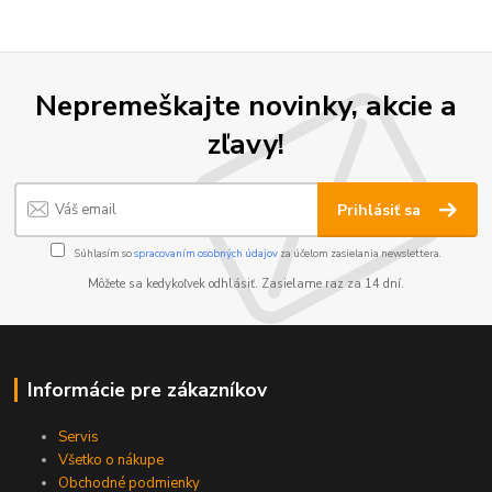
Nepremeškajte novinky, akcie a
zľavy!
Prihlásiť sa
Súhlasím so
spracovaním osobných údajov
za účelom zasielania newslettera.
Môžete sa kedykoľvek odhlásiť. Zasielame raz za 14 dní.
Informácie pre zákazníkov
Servis
Všetko o nákupe
Obchodné podmienky