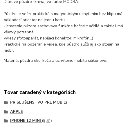
Diárové púzdro (kniha) vo farbe MODRÁ.
Púzdro je veľmi praktické s magnetickým uchytením bez klipu má
odkladací priestor na jednu kartu.
Uchytenie púzdra zachováva funkčné bočné tlačidlá a taktiež má
všetky potrebné
výrezy (fotoaparát, nabíjací konektor, mikrofón...)
Praktické na pozeranie videa, kde púzdro slúži aj ako stojan na
mobil.
Materiál púzdra eko-koža a uchytenie mobilu silikónové.
Tovar zaradený v kategóriách
PRÍSLUŠENSTVO PRE MOBILY
APPLE
IPHONE 12 MINI (5,4")