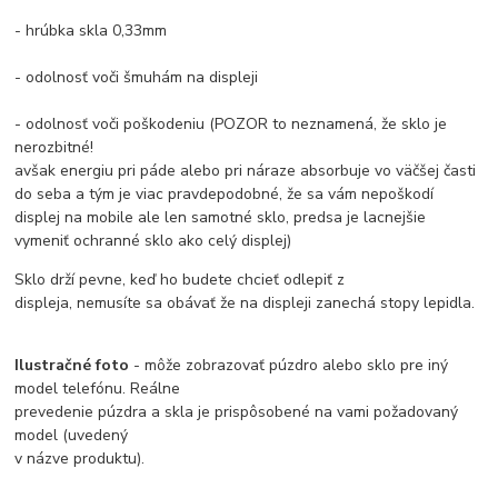
- hrúbka skla 0,33mm
- odolnosť voči šmuhám na displeji
- odolnosť voči poškodeniu (POZOR to neznamená, že sklo je
nerozbitné!
avšak energiu pri páde alebo pri náraze absorbuje vo väčšej časti
do seba a tým je viac pravdepodobné, že sa vám nepoškodí
displej na mobile ale len samotné sklo, predsa je lacnejšie
vymeniť ochranné sklo ako celý displej)
Sklo drží pevne, keď ho budete chcieť odlepiť z
displeja, nemusíte sa obávať že na displeji zanechá stopy lepidla.
Ilustračné foto
- môže zobrazovať púzdro alebo sklo pre iný
model telefónu. Reálne
prevedenie púzdra a skla je prispôsobené na vami požadovaný
model (uvedený
v názve produktu).