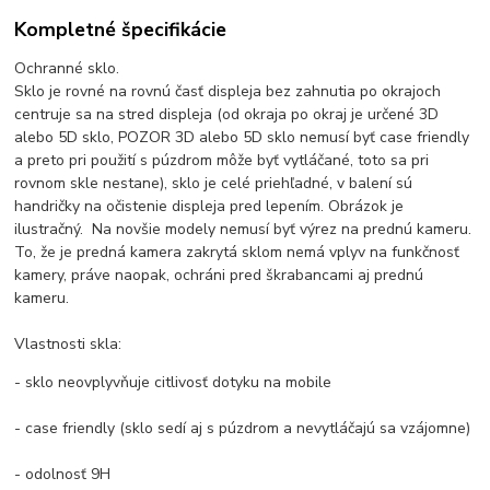
Kompletné špecifikácie
Ochranné sklo.
Sklo je rovné na rovnú časť displeja bez zahnutia po okrajoch
centruje sa na stred displeja (od okraja po okraj je určené 3D
alebo 5D sklo, POZOR 3D alebo 5D sklo nemusí byť case friendly
a preto pri použití s púzdrom môže byť vytláčané, toto sa pri
rovnom skle nestane), sklo je celé priehľadné, v balení sú
handričky na očistenie displeja pred lepením. Obrázok je
ilustračný. Na novšie modely nemusí byť výrez na prednú kameru.
To, že je predná kamera zakrytá sklom nemá vplyv na funkčnosť
kamery, práve naopak, ochráni pred škrabancami aj prednú
kameru.
Vlastnosti skla:
- sklo neovplyvňuje citlivosť dotyku na mobile
- case friendly (sklo sedí aj s púzdrom a nevytláčajú sa vzájomne)
- odolnosť 9H