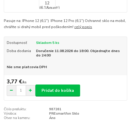
Pasuje na: IPhone 12 (6,1") IPhone 12 Pro (6,1") Ochranné sklo na mobil,
chráňte si drahý mobil pred poškodením!
celý popis
Dostupnosť
Skladom 5 ks
Doba dodania
Doručenie 11.08.2026 do 18:00. Objednajte dnes
do 24:00
Nie sme platcovia DPH
3,77 €
/
ks
Pridať do košíka
Číslo produktu:
987261
Výrobca:
PREsmartfon Sklo
Otvor na kameru:
Áno