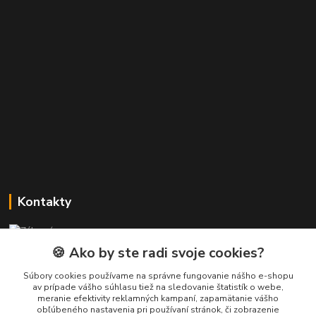
Kontakty
Zákaznícka podpora PREsmartfon.sk
+421 911 010 560
🍪 Ako by ste radi svoje cookies?
Po-Pia, 13-17 hod.
Súbory cookies používame na správne fungovanie nášho e-shopu
av prípade vášho súhlasu tiež na sledovanie štatistík o webe,
info@presmartfon.sk
meranie efektivity reklamných kampaní, zapamätanie vášho
obľúbeného nastavenia pri používaní stránok, či zobrazenie